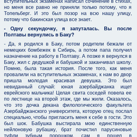
вступительных экзаменах написал сочинение в стихах,
но меня все равно не приняли только потому, что я
Топельберг. И это был позор на всю нашу улицу,
потому что бакинская улица все знает.
- Одну секундочку, я запуталась. Вы после
Полтавы вернулись в Баку?
- Да, я родился в Баку, потом родители бежали от
немецких бомбежек в Сибирь, а потом папа получил
назначение на работу в Полтаву. А позже я вернулся в
Баку, жил с дедушкой и бабушкой и заканчивал школу.
Помню, была такая история. После того, как меня
провалили на вступительных экзаменах, к нам во двор
пришла молодая красивая девушка. Это был
невиданный случай: юная азербайджанка ищет
еврейского мальчика! Целая свита соседей повела ее
по лестнице на второй этаж, где мы жили. Оказалось,
что это дочка декана филологического факультета
Азербайджанского университета, которую отец послал
специально, чтобы пригласить меня к себе в гости. Это
был шок. Бабушка выстирала мою единственную
нейлоновую рубашку, брат почистил парусиновые
туфли зубным порошком, сам я пошел в