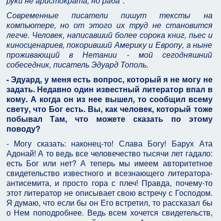
руки не аристократа, но раба".
Современные писатели пишут тексты на
компьютере, но от этого их труд не становится
легче. Человек, написавший более сорока книг, пьес и
киносценариев, покоривший Америку и Европу, а ныне
проживающий в Нетании - мой сегодняшний
собеседник, писатель Эдуард Тополь.
- Эдуард, у меня есть вопрос, который я не могу не
задать. Недавно один известный литератор впал в
кому. А когда он из нее вышел, то сообщил всему
свету, что Бог есть. Вы, как человек, который тоже
побывал Там, что можете сказать по этому
поводу?
- Могу сказать: наконец-то! Слава Богу! Барух Ата
Адонай! А то ведь все человечество тысячи лет гадало:
есть Бог или нет? А теперь мы имеем авторитетное
свидетельство известного и всезнающего литератора-
антисемита, и просто гора с плеч! Правда, почему-то
этот литератор не описывает свою встречу с Господом.
Я думаю, что если бы он Его встретил, то рассказал бы
о Нем поподробнее. Ведь всем хочется свидетельств,