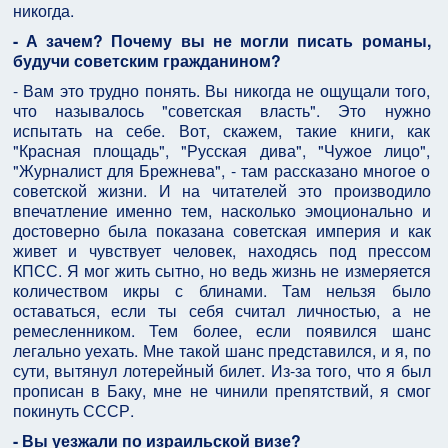
никогда.
- А зачем? Почему вы не могли писать романы,
будучи советским гражданином?
- Вам это трудно понять. Вы никогда не ощущали того,
что называлось "советская власть". Это нужно
испытать на себе. Вот, скажем, такие книги, как
"Красная площадь", "Русская дива", "Чужое лицо",
"Журналист для Брежнева", - там рассказано многое о
советской жизни. И на читателей это производило
впечатление именно тем, насколько эмоционально и
достоверно была показана советская империя и как
живет и чувствует человек, находясь под прессом
КПСС. Я мог жить сытно, но ведь жизнь не измеряется
количеством икры с блинами. Там нельзя было
оставаться, если ты себя считал личностью, а не
ремесленником. Тем более, если появился шанс
легально уехать. Мне такой шанс представился, и я, по
сути, вытянул лотерейный билет. Из-за того, что я был
прописан в Баку, мне не чинили препятствий, я смог
покинуть СССР.
- Вы уезжали по израильской визе?