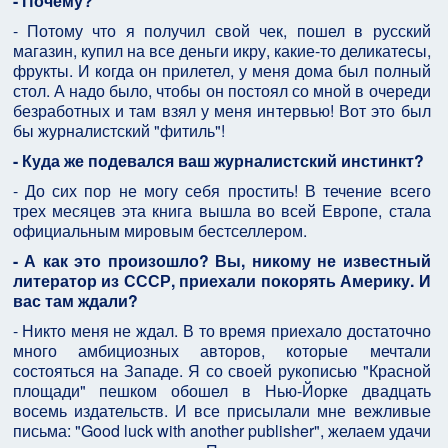
- Почему?
- Потому что я получил свой чек, пошел в русский
магазин, купил на все деньги икру, какие-то деликатесы,
фрукты. И когда он прилетел, у меня дома был полный
стол. А надо было, чтобы он постоял со мной в очереди
безработных и там взял у меня интервью! Вот это был
бы журналистский "фитиль"!
- Куда же подевался ваш журналистский инстинкт?
- До сих пор не могу себя простить! В течение всего
трех месяцев эта книга вышла во всей Европе, стала
официальным мировым бестселлером.
- А как это произошло? Вы, никому не известный
литератор из СССР, приехали покорять Америку. И
вас там ждали?
- Никто меня не ждал. В то время приехало достаточно
много амбициозных авторов, которые мечтали
состояться на Западе. Я со своей рукописью "Красной
площади" пешком обошел в Нью-Йорке двадцать
восемь издательств. И все присылали мне вежливые
письма: "Good luck with another publisher", желаем удачи