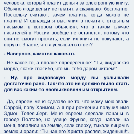
человека, который платит деньги за электронную книгу.
Обычно люди деньги не платят, а скачивают бесплатно.
Поскольку считают: зачем платить, когда можно не
платить! И однажды я выступил в печати с открытым
письмом, в котором объяснял, что в таком случае
писателей в России вообще не останется, потому что
они не смогут прожить, если их книги не покупают, а
воруют. Знаете, что я услышал в ответ?
- Наверное, хамство какое-то.
- Не какое-то, а вполне определенное: "Ты, жидовская
морда, скажи спасибо, что мы тебя даром читаем!"
- Ну, про жидовскую морду вы услышали
достаточно рано. Так что это не должно было стать
для вас каким-то необыкновенным открытием.
- Да, евреем меня сделало не то, что маму мою звали
Саррой, папу Хаимом, а я при рождении получил имя
Эдмон Топельберг. Меня евреем сделали пацаны в
городе Полтаве, на улице Фрунзе, когда напали на
меня, повалили на землю, сели сверху, тыкали лицом в
землю и орали: "Ты нашего Христа распял, жиденыш!".