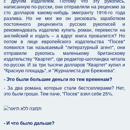
с другим издателем. Потому что эту рукопись,
написанную по-русски, они отправляли на рецензию за
сто долларов какому-нибудь эмигранту 1916-го года
разлива. Но не мог же он рисковать заработком
постоянного рецензента русских рукописей и
рекомендовать издателю купить роман, перевести на
английский и издать – а вдруг книга провалится? Но
потом в лице европейского издательства "Посев"
появился так называемый "литературный агент", они
отправили рукопись маленькому британскому
издательству "Квартет", где редактор-шотландка читала
по-русски. И за три тысячи долларов "Квартет" купил и
"Красную площадь", и "Журналиста для Брежнева".
- Это были большие деньги по тем временам?
- За два романа, которые стали бестселлерами? Нет,
это были гроши. Тем паче, "Посев" взял себе 25%.
- И что было дальше?