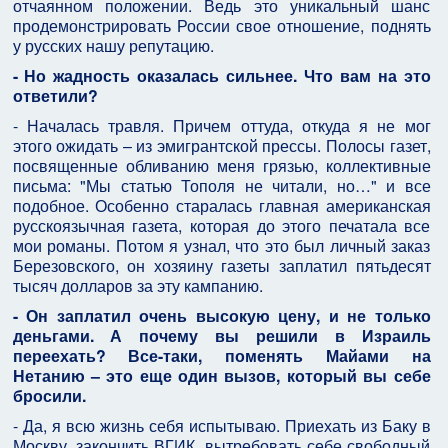
отчаянном положении. Ведь это уникальный шанс
продемонстрировать России свое отношение, поднять
у русских нашу репутацию.
- Но жадность оказалась сильнее. Что вам на это
ответили?
- Началась травля. Причем оттуда, откуда я не мог
этого ожидать – из эмигрантской прессы. Полосы газет,
посвященные обливанию меня грязью, коллективные
письма: "Мы статью Тополя не читали, но…" и все
подобное. Особенно старалась главная американская
русскоязычная газета, которая до этого печатала все
мои романы. Потом я узнал, что это был личный заказ
Березовского, он хозяину газеты заплатил пятьдесят
тысяч долларов за эту кампанию.
- Он заплатил очень высокую цену, и не только
деньгами. А почему вы решили в Израиль
переехать? Все-таки, поменять Майами на
Нетанию – это еще один вызов, который вы себе
бросили.
- Да, я всю жизнь себя испытываю. Приехать из Баку в
Москву, закончить ВГИК, вытребовать себе свободный