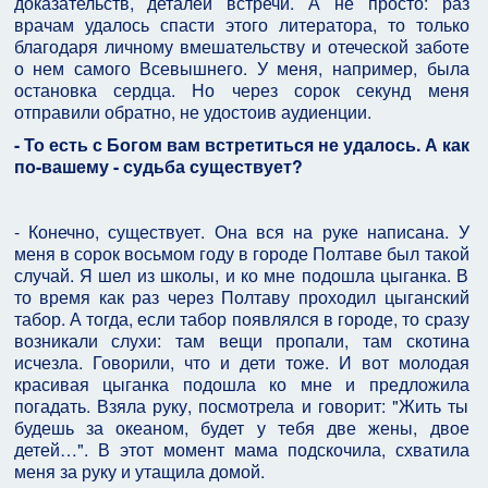
доказательств, деталей встречи. А не просто: раз
врачам удалось спасти этого литератора, то только
благодаря личному вмешательству и отеческой заботе
о нем самого Всевышнего. У меня, например, была
остановка сердца. Но через сорок секунд меня
отправили обратно, не удостоив аудиенции.
- То есть с Богом вам встретиться не удалось. А как
по-вашему - судьба существует?
- Конечно, существует. Она вся на руке написана. У
меня в сорок восьмом году в городе Полтаве был такой
случай. Я шел из школы, и ко мне подошла цыганка. В
то время как раз через Полтаву проходил цыганский
табор. А тогда, если табор появлялся в городе, то сразу
возникали слухи: там вещи пропали, там скотина
исчезла. Говорили, что и дети тоже. И вот молодая
красивая цыганка подошла ко мне и предложила
погадать. Взяла руку, посмотрела и говорит: "Жить ты
будешь за океаном, будет у тебя две жены, двое
детей…". В этот момент мама подскочила, схватила
меня за руку и утащила домой.