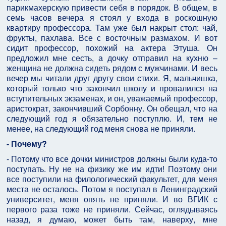
парикмахерскую привести себя в порядок. В общем, в
семь часов вечера я стоял у входа в роскошную
квартиру профессора. Там уже был накрыт стол: чай,
фрукты, пахлава. Все с восточным размахом. И вот
сидит профессор, похожий на актера Этуша. Он
предложил мне сесть, а дочку отправил на кухню –
женщина не должна сидеть рядом с мужчинами. И весь
вечер мы читали друг другу свои стихи. Я, мальчишка,
который только что закончил школу и провалился на
вступительных экзаменах, и он, уважаемый профессор,
аристократ, закончивший Сорбонну. Он обещал, что на
следующий год я обязательно поступлю. И, тем не
менее, на следующий год меня снова не приняли.
- Почему?
- Потому что все дочки министров должны были куда-то
поступать. Ну не на физику же им идти! Поэтому они
все поступили на филологический факультет, для меня
места не осталось. Потом я поступал в Ленинградский
университет, меня опять не приняли. И во ВГИК с
первого раза тоже не приняли. Сейчас, оглядываясь
назад, я думаю, может быть там, наверху, мне