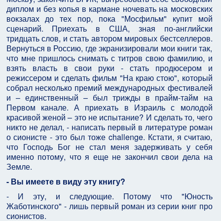
диплом и без копья в кармане ночевать на московских
вокзалах до тех пор, пока "Мосфильм" купит мой
сценарий. Приехать в США, зная по-английски
тридцать слов, и стать автором мировых бестселлеров.
Вернуться в Россию, где экранизировали мои книги так,
что мне пришлось снимать с титров свою фамилию, и
взять власть в свои руки - стать продюсером и
режиссером и сделать фильм "На краю стою", который
собрал несколько премий международных фестивалей
и – единственный – был трижды в прайм-тайм на
Первом канале. А приехать в Израиль с молодой
красивой женой – это не испытание? И сделать то, чего
никто не делал, - написать первый в литературе роман
о сионисте - это был тоже challenge. Кстати, я считаю,
что Господь Бог не стал меня задерживать у себя
именно потому, что я еще не закончил свои дела на
Земле.
- Вы имеете в виду эту книгу?
- И эту, и следующие. Потому что "Юность
Жаботинского" - лишь первый роман из серии книг про
сионистов.