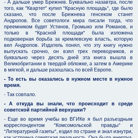
- А дальше умер Брежнев. Буквально назавтра, после
того, как "Квартет" купил "Красную площадь", где было
сказано, что после Брежнева генсеком станет
Андропов. Все советологи мира писали тогда, что
преемником будет Устинов, Громыко или Романов, и
только в "Красной площади" была изложена
подковерная борьба за кремлевскую власть, которую
вел Андропов. Издатель понял, что эту книгу нужно
выпускать срочно, он взял трех переводчиков, и
буквально через десять дней эта книга вышла в
Великобритании в твердой обложке, а затем в Америке
в мягкой, и дальше разошлась по всей Европе.
- То есть вы оказались в нужном месте в нужное
время.
- Так совпало.
- А откуда вы знали, что происходит в среде
советской партийной верхушки?
- Еще во время учебы во ВГИКе я был разъездным
корреспондентом "Комсомольской правды" и
"Литературной газеты", ездил по стране и знал изнутри,
как устроена советская реальность. Она была инертна,