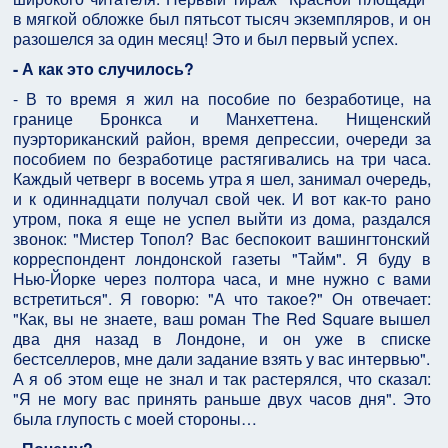
в мягкой обложке был пятьсот тысяч экземпляров, и он
разошелся за один месяц! Это и был первый успех.
- А как это случилось?
- В то время я жил на пособие по безработице, на
границе Бронкса и Манхеттена. Нищенский
пуэрториканский район, время депрессии, очереди за
пособием по безработице растягивались на три часа.
Каждый четверг в восемь утра я шел, занимал очередь,
и к одиннадцати получал свой чек. И вот как-то рано
утром, пока я еще не успел выйти из дома, раздался
звонок: "Мистер Топол? Вас беспокоит вашингтонский
корреспондент лондонской газеты "Тайм". Я буду в
Нью-Йорке через полтора часа, и мне нужно с вами
встретиться". Я говорю: "А что такое?" Он отвечает:
"Как, вы не знаете, ваш роман The Red Square вышел
два дня назад в Лондоне, и он уже в списке
бестселлеров, мне дали задание взять у вас интервью".
А я об этом еще не знал и так растерялся, что сказал:
"Я не могу вас принять раньше двух часов дня". Это
была глупость с моей стороны…