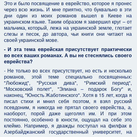
Это и было посвящение в еврейство, которое я пронес
через всю жизнь. И мне приятно, что буквально в эти
дни один из моих романов вышел в Киеве на
украинском языке. Таким образом я завершил круг – от
мальчика, который, лежа на украинской земле, глотает
слезы и песок, до автора, чьи книги они читают на
своей украинской мове.
- И эта тема еврейская присутствует практически
во всех ваших романах. А вы не стеснялись своего
еврейства?
- Не только во всех присутствует, но есть и несколько
романов, этой теме специально посвященных:
"Любожид", "Русская дива", "Римский период",
"Московский полет", "Элиана – подарок Богу" и,
наконец, "Юность Жаботинского". Хотя в 15 лет, когда я
писал стихи и мнил себя поэтом, я взял русский
псевдоним, я никогда не прятал своего еврейства, а,
наоборот, порой даже щеголял им. И при этом
постоянно, особенно в юности, ощущал на себе это
клеймо. Например, я дважды поступал на филфак в
Азербайджанский государственный университет, на