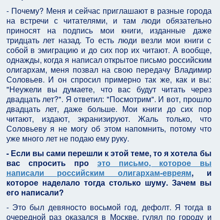
- Почему? Меня и сейчас приглашают в разные города
на встречи с читателями, и там люди обязательно
приносят на подпись мои книги, изданные даже
тридцать лет назад. То есть люди везли мои книги с
собой в эмиграцию и до сих пор их читают. А вообще,
однажды, когда я написал открытое письмо российским
олигархам, меня позвал на свою передачу Владимир
Соловьев. И он спросил примерно так же, как и вы:
"Неужели вы думаете, что вас будут читать через
двадцать лет?". Я ответил: "Посмотрим". И вот, прошло
двадцать лет, даже больше. Мои книги до сих пор
читают, издают, экранизируют. Жаль только, что
Соловьеву я не могу об этом напомнить, потому что
уже много лет не подаю ему руку.
- Если вы сами перешли к этой теме, то я хотела бы
вас спросить про
это письмо, которое вы
написали российским олигархам-евреям
, и
которое наделало тогда столько шуму. Зачем вы
его написали?
- Это был девяносто восьмой год, дефолт. Я тогда в
очередной раз оказался в Москве, гулял по городу и