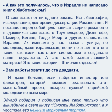
- А как это получилось, что в Израиле не написано
книг о Жаботинском?
- О сионистах нет ни одного романа. Есть биографии,
исследования, докторские диссертации. Романов нет. Я
поставил перед собой цель написать серию романов о
выдающихся сионистах: о Трумпельдоре, Дизенгофе,
Шамире, Бегине, Голде Меир и других основателях
Израиля. Их именами у нас названы улицы, но
молодежь, даже израильская, почти не знает, кто они
такие, как жили, как стали сионистами и создавали
наше государство. А это такой захватывающий
материал! Это такие истории – Штирлиц отдыхает!
- Вам работы хватит до ста двадцати.
- И даже больше, если найдется инвестор или
филантроп, который поможет реализовать этот
масштабный проект, позарез нужный еврейской
молодежи во всем мире.
Эдуард подарил и подписал мне свою только что
вышедшую в свет книгу "Юность Жаботинского", а я
угостила его
нежным морковным тортом
.