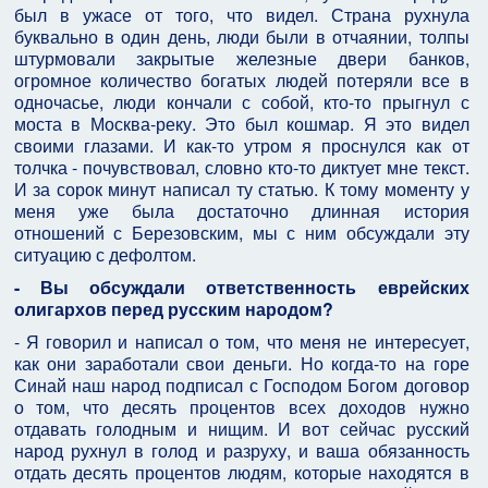
был в ужасе от того, что видел. Страна рухнула
буквально в один день, люди были в отчаянии, толпы
штурмовали закрытые железные двери банков,
огромное количество богатых людей потеряли все в
одночасье, люди кончали с собой, кто-то прыгнул с
моста в Москва-реку. Это был кошмар. Я это видел
своими глазами. И как-то утром я проснулся как от
толчка - почувствовал, словно кто-то диктует мне текст.
И за сорок минут написал ту статью. К тому моменту у
меня уже была достаточно длинная история
отношений с Березовским, мы с ним обсуждали эту
ситуацию с дефолтом.
- Вы обсуждали ответственность еврейских
олигархов перед русским народом?
- Я говорил и написал о том, что меня не интересует,
как они заработали свои деньги. Но когда-то на горе
Синай наш народ подписал с Господом Богом договор
о том, что десять процентов всех доходов нужно
отдавать голодным и нищим. И вот сейчас русский
народ рухнул в голод и разруху, и ваша обязанность
отдать десять процентов людям, которые находятся в