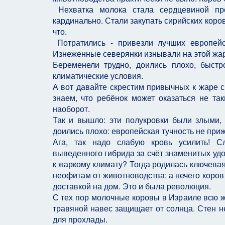
Нехватка молока стала сердцевиной пр
кардинально. Стали закупать сирийских коров.
что.
Потратились - привезли лучших европейски
Изнеженные северянки изнывали на этой жаре
Беременели трудно, доились плохо, быст
климатические условия.
А вот давайте скрестим привычных к жаре си
знаем, что ребёнок может оказаться не так
наоборот.
Так и вышло: эти полукровки были злыми, 
доились плохо: европейская тучность не при
Ага, так надо слабую кровь усилить! 
выведенного гибрида за счёт знаменитых удо
к жаркому климату? Тогда родилась ключевая
неофитам от животноводства: а нечего коров 
доставкой на дом. Это и была революция.
С тех пор молочные коровы в Израиле всю ж
травяной навес защищает от солнца. Стен не
для прохлады.