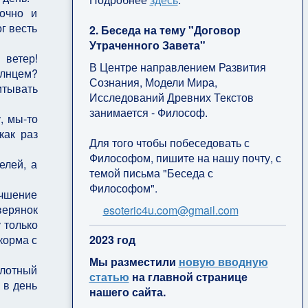
очно и
ог весть
2. Беседа на тему "Договор
Утраченного Завета"
 ветер!
В Центре направлением Развития
олнцем?
Сознания, Модели Мира,
итывать
Исследований Древних Текстов
занимается - Философ.
, мы-то
как раз
Для того чтобы побеседовать с
Философом, пишите на нашу почту, с
елей, а
темой письма "Беседа с
Философом".
чшение
верянок
esoteric4u.com@gmail.com
 только
2
023 год
корма с
Мы разместили
новую вводную
Плотный
статью
на главной странице
 в день
нашего сайта.