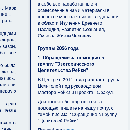
в себе все наработанные и
н, Марк
осмысленные нами материалы в
ие...
процессе многолетних исследований
трана -
в области Изучения Древнего
Наследия, Развития Сознания,
одцами
Смысла Жизни Человека.
клеров,
 вазон,
Группы 2026 года
ибо всё
1. Обращение за помощью в
группу "Эзотерического
то была
Целительства Рейки".
алисты,
шались.
В Центре с 2011 года работает Группа
ыли они
Целителей под руководством
 первую
Мастера Рейки и Проекта - Оракул.
Для того чтобы обратиться за
 - дело
помощью, пишите на нашу почту, с
е текла
темой письма "Обращение в Группу
"Целителей Рейки".
лочного
 день.
Подробнее
здесь
.