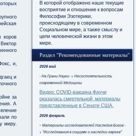
В которой отображено наше текущие
которых
восприятие и отношение к вопросам
Философии Эзотерики,
рупного
происходящему в современном
рейская
Социальном мире, а также смыслу и
цели человеческой жизни в этом
ы коров
мире.
 Виктор
венного
Раздел "Рекомендованные материалы"
окс, и,
2026 май
- На Грани Науки -> Несостоятельность
дгаец и
современной Медицины
лочного
Видео: COVID-вакцина Фаучи
ойне за
оказалась смертельной, материалы
ения. А
представленные в Сенате США.
селение
2026 февраль
вали по
у миру.
-
Материалы исследователей Наследия Богов -
ргат.
> "Исследования в социуме о наследии евреев"