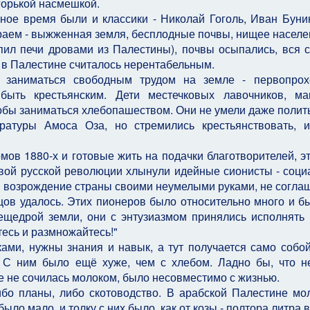
горькой насмешкой.
ное время были и классики - Николай Гоголь, Иван Буни
раем - выжженная земля, бесплодные почвы, нищее населен
ил печи дровами из Палестины), почвы осыпались, вся с
о в Палестине считалось нерентабельным.
 заниматься свободным трудом на земле - первопрох
быть крестьянским. Дети местечковых лавочников, ма
обы заниматься хлебопашеством. Они не умели даже полить
ратуры Амоса Оза, но стремились крестьянствовать, 
ов 1880-х и готовые жить на подачки благотворителей, э
вой русской революции хлынули идейные сионисты - соци
и возрождение страны своими неумелыми руками, не согла
цов удалось. Этих пионеров было относительно много и б
ещедрой земли, они с энтузиазмом принялись исполнять
есь и размножайтесь!"
ками, нужны знания и навык, а тут получается само собой
 С ним было ещё хуже, чем с хлебом. Ладно бы, что н
же не сочилась молоком, было несовместимо с жизнью.
бо планы, либо скотоводство. В арабской Палестине мо
ло мало, и толку с них было, как от козы,- полтора литра в