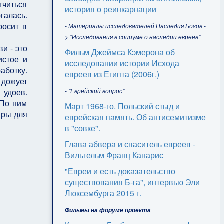
гчиться
история о реинкарнации
галась.
росит в
- Материалы исследователей Наследия Богов -
> "Исследования в социуме о наследии евреев"
и - это
Фильм Джеймса Кэмерона об
истое и
исследовании истории Исхода
аботку.
евреев из Египта (2006г.)
 дожует
- "Еврейский вопрос"
удоев.
 По ним
Март 1968-го. Польский стыд и
иры для
еврейская память. Об антисемитизме
в "совке".
Глава абвера и спаситель евреев -
Вильгельм Франц Канарис
"Евреи и есть доказательство
существования Б-га", интервью Эли
Люксембурга 2015 г.
Фильмы на форуме проекта