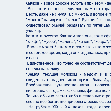
бычков и вовсе дороже золота и при этом идё
Всё это известно специалистам.А вот гораз
месте, даже не с нуля, а с минуса, и вопреки
"Молоко" на иврите - "халав". Русские" изра
существовал обычай раздавать по пятницам
училищ.
Кстати, в русском блатном жаргоне, тоже сф
"клифт", "мусор", "малина", "хипеш", "хевра", 
Вполне может быть, что и "халява" из того ж
в советское время, когда они издавались, пр
и слов.
Единственное, что точно не соответствует де
евреям на халяву.
"Земля, текущая молоком и мёдом" и в с
свидетельствам древних историков была Иуд
Воображение путешественников поражал
винограда с ягодами, как сливы, финики вели
То, что обычно растёт либо в северных стра
словно всё богатство природы стремилось ра
На рубеже XIX - ХХ веков, когда евреи 