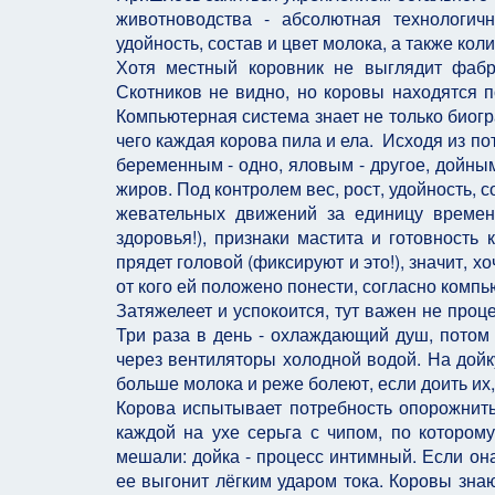
животноводства - абсолютная технологич
удойность, состав и цвет молока, а также ко
Хотя местный коровник не выглядит фабр
Скотников не видно, но коровы находятся п
Компьютерная система знает не только биогр
чего каждая корова пила и ела. Исходя из по
беременным - одно, яловым - другое, дойным 
жиров. Под контролем вес, рост, удойность, с
жевательных движений за единицу времени
здоровья!), признаки мастита и готовность
прядет головой (фиксируют и это!), значит, хо
от кого ей положено понести, согласно комп
Затяжелеет и успокоится, тут важен не проце
Три раза в день - охлаждающий душ, потом 
через вентиляторы холодной водой. На дойку
больше молока и реже болеют, если доить их, 
Корова испытывает потребность опорожнить 
каждой на ухе серьга с чипом, по которому
мешали: дойка - процесс интимный. Если она
ее выгонит лёгким ударом тока. Коровы знаю