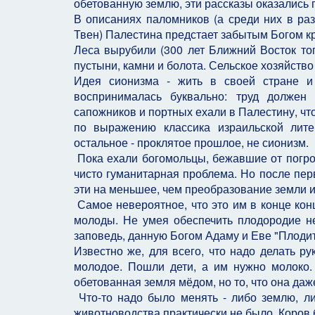
обетованную землю, эти рассказы оказались 
В описаниях паломников (а среди них в раз
Твен) Палестина предстает забытым Богом к
Леса вырубили (300 лет Ближний Восток топ
пустыни, камни и болота. Сельское хозяйств
Идея сионизма - жить в своей стране и
воспринималась буквально: труд должен 
сапожников и портных ехали в Палестину, чт
по выражению классика израильской лите
остальное - проклятое прошлое, не сионизм.
Пока ехали богомольцы, бежавшие от погром
чисто гуманитарная проблема. Но после пер
эти на меньшее, чем преобразование земли 
Самое невероятное, что это им в конце кон
молоды. Не умея обеспечить плодородие н
заповедь, данную Богом Адаму и Еве "Плодит
Известно же, для всего, что надо делать ру
молодое. Пошли дети, а им нужно молоко.
обетованная земля мёдом, но то, что она да
Что-то надо было менять - либо землю, ли
животноводства практически не было. Коров бы