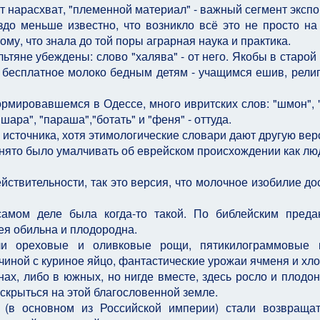
т нарасхват, "племенной материал" - важный сегмент экспо
до меньше известно, что возникло всё это не просто на
 тому, что знала до той поры аграрная наука и практика.
ильтяне убеждены: слово "халява" - от него. Якобы в старой
 бесплатное молоко бедным детям - учащимся ешив, рели
ормировавшемся в Одессе, много ивритских слов: "шмон", "
"шара", "параша","ботать" и "феня" - оттуда.
е источника, хотя этимологические словари дают другую вер
инято было умалчивать об еврейском происхождении как люд
йствительности, так это версия, что молочное изобилие до
амом деле была когда-то такой. По библейским пред
ея обильна и плодородна.
и ореховые и оливковые рощи, пятикилограммовые г
чиной с куриное яйцо, фантастические урожаи ячменя и хло
нах, либо в южных, но нигде вместе, здесь росло и плодон
скрыться на этой благословенной земле.
(в основном из Российской империи) стали возвраща