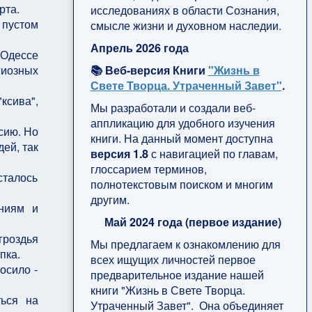
рта.
исследованиях в области Сознания,
 пустом
смысле жизни и духовном наследии.
Апрель 2026 года
 Одессе
📚 Веб-версия Книги
"Жизнь в
гиозных
Свете Творца. Утраченный Завет"
.
ксива",
Мы разработали и создали веб-
аппликацию для удобного изучения
сию. Но
книги. На данный момент доступна
ей, так
версия 1.8
с навигацией по главам,
глоссарием терминов,
сталось
полнотекстовым поиском и многим
другим.
аниям и
Май 2024 года (первое издание)
роздья
Мы предлагаем к ознакомлению для
пка.
всех ищущих личностей первое
осило -
предварительное издание нашей
книги "Жизнь в Свете Творца.
ться на
Утраченный Завет". Она объединяет