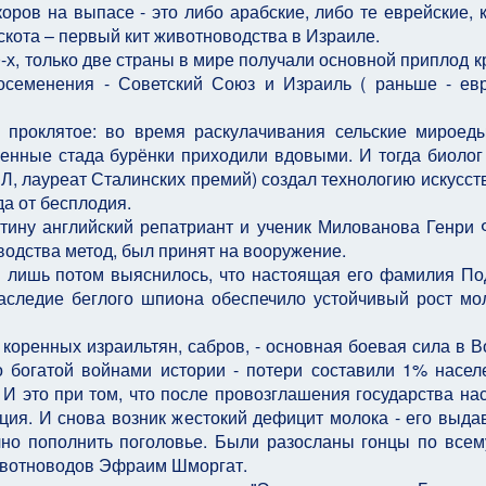
оров на выпасе - это либо арабские, либо те еврейские, 
скота – первый кит животноводства в Израиле.
0-х, только две страны в мире получали основной приплод к
 осеменения - Советский Союз и Израиль ( раньше - ев
 проклятое: во время раскулачивания сельские мироед
венные стада бурёнки приходили вдовыми. И тогда биолог
 лауреат Сталинских премий) создал технологию искусст
да от бесплодия.
ину английский репатриант и ученик Милованова Генри Ф
одства метод, был принят на вооружение.
и лишь потом выяснилось, что настоящая его фамилия По
аследие беглого шпиона обеспечило устойчивый рост мо
оренных израильтян, сабров, - основная боевая сила в В
о богатой войнами истории - потери составили 1% насел
И это при том, что после провозглашения государства на
ция. И снова возник жестокий дефицит молока - его выда
чно пополнить поголовье. Были разосланы гонцы по всем
 ассоциации животноводов Эфраим Шмо