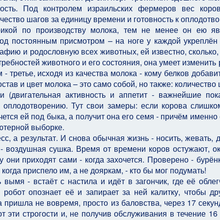
ность. Под контролем израильских фермеров вес коров
личество шагов за единицу времени и готовность к оплодотв
икой по производству молока, тем не менее он ею яв
од постоянным присмотром – на ноге у каждой укреплён 
афию и родословную всех животных, ей известно, сколько, 
требностей животного и его состояния, она умеет изменить 
- третье, исходя из качества молока - кому белков добавит
остав и цвет молока – это само собой, но также: количество
 (двигательная активность и аппетит - важнейшие пок
 к оплодотворению. Тут свои замеры: если корова слишко
чется ей под быка, а получит она его семя - причём именно 
ьютерной выборке.
сс, а результат. И снова обычная жизнь - носить, жевать, д
- воздушная сушка. Время от времени коров остужают, о
 они приходят сами - когда захочется. Проверено - бурён
когда приспело им, а не дояркам, - кто бы мог подумать!
вымя - встаёт с настила и идёт в загончик, где её облег
 робот опознает её и запирает за ней калитку, чтобы др
 пришла не вовремя, просто из баловства, через 17 секун
т эти строгости и, не получив обслуживания в течение 16 