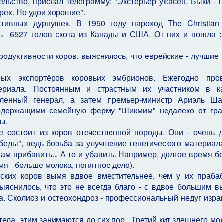
, прислал телеграмму: "Экстерьер ужасен. Быки - п
рех. Но удои хорошие".
вных дурнушек. В 1950 году пароход The Christian 
ль 6527 голов скота из Канады и США. От них и пошла 
родуктивности коров, выяснилось, что еврейские - лучшие 
ых экспортёров коровьих эмбрионов. Ежегодно пров
ериала. Постоянным и страстным их участником в ка
ленный генерал, а затем премьер-министр Ариэль Ша
одержащими семейную ферму "Шикмим" недалеко от гр
ы.
 состоит из коров отечественной породы. Они - очень 
еды", ведь борьба за улучшение генетического материал
там прибавить... А то и убавить. Например, долгое время б
я - больше молока, понятное дело).
ских коров вымя вдвое вместительнее, чем у их праба
ыяснилось, что это не всегда благо - с вдвое большим 
. Сколиоз и остеохондроз - профессиональный недуг изра
ела, этим занимаются до сих пор. Третий кит здешнего мо