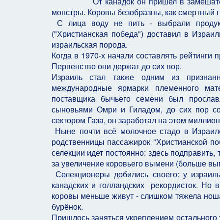
От канадок он пришел в замешательство
монстры. Коровы безобразны, как смертный г
С лица воду не пить - выбрали продукти
("Христианская победа") доставил в Израи
израильская порода.
Когда в 1970-х начали составлять рейтинги п
Первенство они держат до сих пор.
Израиль стал также одним из признанн
международные ярмарки племенного мат
поставщика бычьего семени был прослав
сыновьями Омри и Гиладом, до сих пор с
сектором Газа, он заработал на этом миллион
Ныне почти всё молочное стадо в Израиле
родственницы пассажирок "Христианской поб
селекции идет постоянно: здесь подправить, 
за увеличение коровьего вымени (больше вым
Селекционеры добились своего: у израиль
канадских и голландских рекордисток. Но в
коровы меньше живут - слишком тяжела ноша
бурёнок.
Пришлось заняться укреплением остального т