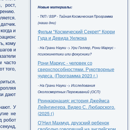
, рост,
Новые материалы:
орению.
- ТКП / SSP - Тайная Космическая Программа
ляется.
(наши дни)
датчик.
когда и
Фильм "Космический Секрет" Корри
рацион:
Гуда и Девида Уилкока
ь, кому
- На Грани Науки -> Ури Геллер, Рони Маркус -
 шагов и
психокинетики или фокусники?
азатели
м часто
Рони Маркус - человек со
от того,
сверхспособностями. Рукотворные
чудеса. (Программа 2023 г.)
оиться.
- На Грани Науки -> Исследования
кропляя
Околосмертных Переживаний (ОСП)
ки дают
Реинкарнация: история Джеймса
Лейнгингера. Видео С. Любарского.
чают. У
(2025 г)
угие не
д робот
О’Нил Махмуд, друзский ребенок
секунд,
свободно говорящий на английском,