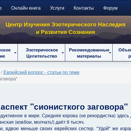
е
Онлайн книга
Услуги
Контакты
Форум
Центр Изучения Эзотерического Наследия
и Развития Сознания
еское
Эзотерическое
Рекомендованные
Объе
ие
Целительство
материалы
Еврейский вопрос - статьи по теме
аговора"
аспект "сионисткого заговора"
дуктивное в мире. Средняя корова (не рекордистка) здесь 
ская (ковбои, молчать!) даёт 9 тысяч.
чи, вдвое меньше своих еврейских сестер. "Удой" же изра