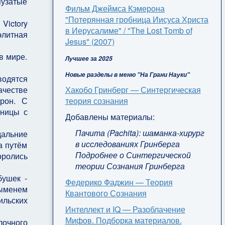
узатые
Фильм Джеймса Кэмерона
"Потерянная гробница Иисуса Христа
Victory
в Иерусалиме" / "The Lost Tomb of
элитная
Jesus" (2007)
в мире.
Лучшее за 2025
Новые разделы в меню "На Грани Науки"
одятся
Хакобо Гринберг — Синтергическая
честве
теория сознания
рон. С
аницы с
Добавлены материалы:
Пачита (Pachita): шаманка-хирург
дальние
в исследованиях Гринберга
а путём
Подробнее о Синтергической
оролись
теории Сознания Гринберга
бушек -
Федерико Фаджин — Теория
выменем
Квантового Сознания
ильских
Интеллект и IQ — Разоблачение
Мифов. Подборка материалов.
лочного