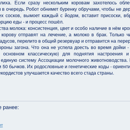
лиха. Если сразу нескольким коровам захотелось обле
в очередь. Робот обнимет буренку обручами, чтобы не дер
х сосков, вымоет каждый с йодом, вставит присоски, вб
рцию еды - и процесс пошёл.
ства молока: консистенция, цвет и особо наличие в нём кров
 корову отправят на лечение, а молоко в брак. Только ч
адусов, перелито в общий резервуар и отправится на перер
роны загона. Что она не успела доесть во время дойки -
основном классическую) для поднятия настроения и 
 единую систему Ассоциации молочного животноводства.
 50 бычков. Их родословные и генетические коды - ориент
ордистов улучшается качество всего стада страны.
 ранее:
ет