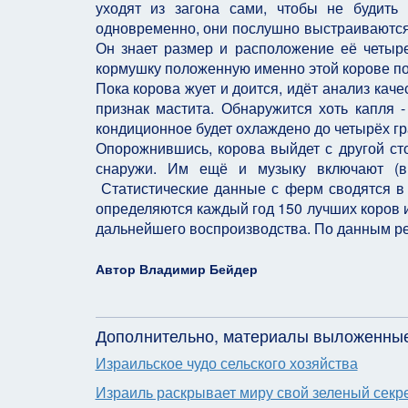
уходят из загона сами, чтобы не будить 
одновременно, они послушно выстраиваются 
Он знает размер и расположение её четыре
кормушку положенную именно этой корове по
Пока корова жует и доится, идёт анализ каче
признак мастита. Обнаружится хоть капля -
кондиционное будет охлаждено до четырёх гр
Опорожнившись, корова выйдет с другой сто
снаружи. Им ещё и музыку включают (в 
Статистические данные с ферм сводятся в
определяются каждый год 150 лучших коров и
дальнейшего воспроизводства. По данным рек
Автор Владимир Бейдер
Дополнительно, материалы выложенные
Израильское чудо сельского хозяйства
Израиль раскрывает миру свой зеленый секр