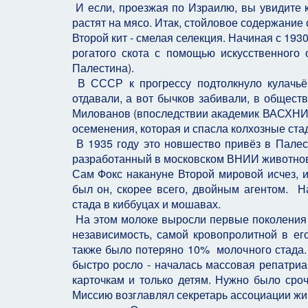
И если, проезжая по Израилю, вы увидите к
растят на мясо. Итак, стойловое содержание 
Второй кит - смелая селекция. Начиная с 193
рогатого скота с помощью искусственного
Палестина).
В СССР к прогрессу подтолкнуло кулачьё
отдавали, а вот бычков забивали, в общест
Милованов (впоследствии академик ВАСХНИЛ,
осеменения, которая и спасла колхозные ста
В 1935 году это новшество привёз в Палест
разработанный в московском ВНИИ животнов
Сам Фокс накануне Второй мировой исчез, 
был он, скорее всего, двойным агентом. Н
стада в киббуцах и мошавах.
На этом молоке выросли первые поколения к
независимость, самой кровопролитной в ег
также было потеряно 10% молочного стада. 
быстро росло - началась массовая репатриа
карточкам и только детям. Нужно было сро
Миссию возглавлял секретарь