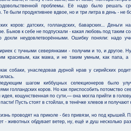
одовольственной проблемы. Её надо было решать ср
 Те были продуктивнее вдвое, но и три литра в день - не б
х коров: датских, голландских, баварских... Деньги на
. Быков к себе не подпускали - какая любовь под таким с
ро дохли неудовлетворёнными. Ошибку поняли: надо уч
риек с тучными северянками - получим и то, и другое. Ну
им красивым, как мама, и не таким умным, как папа, а 
как собаки, унаследовав дурной нрав у сирийских родит
жилась.
Следующим шагом киббуцных селекционеров было улу
ями голландских коров. Но как приспособить потомство се
 идея, кощунственная по сути,— она могла прийти в голову
пасти! Пусть стоят в стойлах, в тенёчке хлевов и получают 
изнь проводят на приколе - без привязи, но под крышей. 
т - животных обдувает ветер, ну, ещё и душ несколько раз