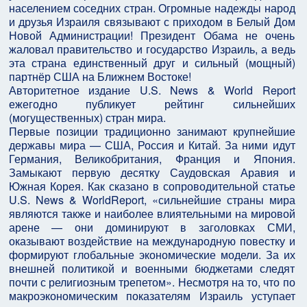
населением соседних стран. Огромные надежды народ
и друзья Израиля связывают с приходом в Белый Дом
Новой Администрации! Президент Обама не очень
жаловал правительство и государство Израиль, а ведь
эта страна единственный друг и сильный (мощный)
партнёр США на Ближнем Востоке!
Авторитетное издание U.S. News & World Report
ежегодно публикует рейтинг сильнейших
(могущественных) стран мира.
Первые позиции традиционно занимают крупнейшие
державы мира — США, Россия и Китай. За ними идут
Германия, Великобритания, Франция и Япония.
Замыкают первую десятку Саудовская Аравия и
Южная Корея. Как сказано в сопроводительной статье
U.S. News & WorldReport, «сильнейшие страны мира
являются также и наиболее влиятельными на мировой
арене — они доминируют в заголовках СМИ,
оказывают воздействие на международную повестку и
формируют глобальные экономические модели. За их
внешней политикой и военными бюджетами следят
почти с религиозным трепетом». Несмотря на то, что по
макроэкономическим показателям Израиль уступает