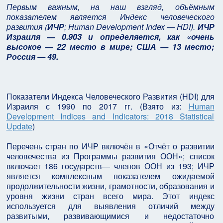
Первым важным, на наш взгляд, объёмным
показателем является
Индекс человеческого
развития (
ИЧР
; Human Development Index — HDI).
ИЧР
Израиля — 0.903 и определяется, как «очень
высокое — 22 место в мире; США — 13 место;
Россия — 49.
Показатели Индекса Человеческого Развития (HDI) для
Израиля с 1990 по 2017 гг. (Взято из:
Human
Development Indices and Indicators: 2018 Statistical
Update
)
Перечень стран по ИЧР включён в «Отчёт о развитии
человечества из Программы развития ООН»; список
включает 186 государств— членов ООН из 193; ИЧР
является комплексным показателем ожидаемой
продолжительности жизни, грамотности, образования и
уровня жизни стран всего мира. Этот индекс
используется для выявления отличий между
развитыми, развивающимися и недостаточно