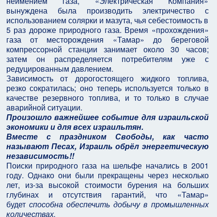
неимением газа, «Электрическая Компания»
вынуждена была производить электричество с
использованием солярки и мазута, чья себестоимость в
5 раз дороже природного газа. Время «прохождения»
газа от месторождения «Тамар» до береговой
компрессорной станции занимает около 30 часов;
затем он распределяется потребителям уже с
редуцированным давлением.
Зависимость от дорогостоящего жидкого топлива,
резко сократилась; оно теперь используется только в
качестве резервного топлива, и то только в случае
аварийной ситуации.
Произошло важнейшее событие для израильской
экономики и для всех израильтян.
Вместе с праздником Свободы, как часто
называют Песах, Израиль обрёл энергетическую
независимость!!
Поиски природного газа на шельфе начались в 2001
году. Однако они были прекращены через несколько
лет, из-за высокой стоимости бурения на больших
глубинах и отсутствия гарантий, что «Тамар»
будет
способна обеспечить добычу в промышленных
количествах.