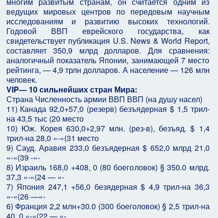
многим развитым странам, он считается одним из
ведущих мировых центров по передовым научным
исследованиям и развитию высоких технологий.
Годовой ВВП еврейского государства, как
свидетельствует публикация U.S. News & World Report,
составляет 350,9 млрд долларов. Для сравнения:
аналогичный показатель Японии, занимающей 7 место
рейтинга, — 4,9 трлн долларов. А население — 126 млн
человек.
VIP— 10 сильнейших стран Мира:
Страна Численность армии ВВП ВВП (на душу насел)
11) Канада 92,0+57,0 (резерв) безъядерная $ 1,5 трил-
на 43,5 тыс (20 место
10) Юж. Корея 630,0+2,97 млн. (рез-в), безъяд. $ 1,4
трил-на 28,0 «-«(31 место
9) Сауд. Аравия 233,0 безъядерная $ 652,0 млрд 21,0
«-«(39 -«-
8) Израиль 168,0 +408, 0 (80 боеголовок) § 350.0 млрд.
37,3 «-«(24 — «-
7) Япония 247,1 +56,0 безядерная $ 4,9 трил-на 36,3
«-«(26 —«-
6) Франция 2,2 млн+30.0 (300 боеголовок) § 2,5 трил-на
40, 0 «-«(22 — «-