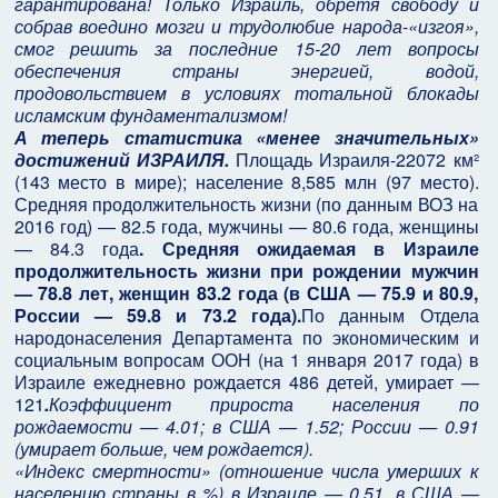
гарантирована! Только Израиль, обретя свободу и
собрав воедино мозги и трудолюбие народа-«изгоя»,
смог решить за последние 15-20 лет вопросы
обеспечения страны энергией, водой,
продовольствием в условиях тотальной блокады
исламским фундаментализмом!
А теперь статистика «менее значительных»
достижений ИЗРАИЛЯ.
Площадь Израиля-22072 км²
(143 место в мире); население 8,585 млн (97 место).
Средняя продолжительность жизни (по данным ВОЗ на
2016 год) — 82.5 года, мужчины — 80.6 года, женщины
— 84.3 года
. Средняя ожидаемая в Израиле
продолжительность жизни при рождении мужчин
— 78.8 лет, женщин 83.2 года (в США — 75.9 и 80.9,
России — 59.8 и 73.2 года).
По данным Отдела
народонаселения Департамента по экономическим и
социальным вопросам ООН (на 1 января 2017 года) в
Израиле ежедневно рождается 486 детей, умирает —
121
.
Коэффициент прироста населения по
рождаемости — 4.01; в США — 1.52; России — 0.91
(умирает больше, чем рождается).
«Индекс смертности» (отношение числа умерших к
населению страны в %) в Израиле — 0.51, в США —