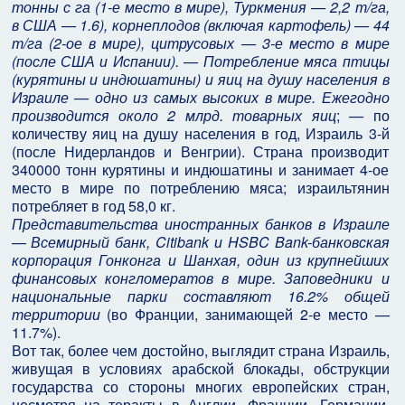
тонны с га (1-е место в мире), Туркмения — 2,2 т/га,
в США — 1.6), корнеплодов (включая картофель) — 44
т/га (2-ое в мире), цитрусовых — 3-е место в мире
(после США и Испании). — Потребление мяса птицы
(курятины и индюшатины) и яиц на душу населения в
Израиле — одно из самых высоких в мире. Ежегодно
производится около 2 млрд. товарных яиц
;
—
по
количеству яиц на душу населения в год, Израиль 3-й
(после Нидерландов и Венгрии). Страна производит
340000 тонн курятины и индюшатины и занимает 4-ое
место в мире по потреблению мяса; израильтянин
потребляет в год 58,0 кг.
Представительства иностранных банков в Израиле
—
Всемирный банк, Citibank и HSBC Bank-банковская
корпорация Гонконга и Шанхая, один из крупнейших
финансовых конгломератов в мире.
Заповедники и
национальные парки составляют 16.2% общей
территории
(во Франции, занимающей 2-е место —
11.7%).
Вот так, более чем достойно, выглядит страна Израиль,
живущая в условиях арабской блокады, обструкции
государства со стороны многих европейских стран,
несмотря на теракты в Англии, Франции, Германии,