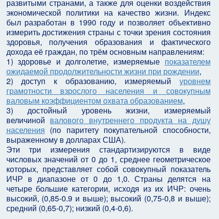
развитыми странами, а также для оценки воздействия
экономической политики на качество жизни. Индекс
был разработан в 1990 году и позволяет объективно
измерить достижения страны с точки зрения состояния
здоровья, получения образования и фактического
дохода её граждан, по трём основным направлениям:
1) здоровье и долголетие, измеряемые
показателем
ожидаемой продолжительности жизни при рождении
,
2) доступ к образованию, измеряемый
уровнем
грамотности взрослого населения и совокупным
валовым коэффициентом охвата образованием
,
3) достойный уровень жизни, измеряемый
величиной
валового внутреннего продукта на душу
населения
(по паритету покупательной способности,
выраженному в долларах США).
Эти три измерения стандартизируются в виде
числовых значений от 0 до 1, среднее геометрическое
которых, представляет собой совокупный показатель
ИЧР в диапазоне от 0 до 1,0. Страны делятся на
четыре большие категории, исходя из их ИЧР: очень
высокий, (0,85-0.9 и выше); высокий (0,75-0,8 и выше);
средний (0,65-0,7); низкий (0,4-0,6).