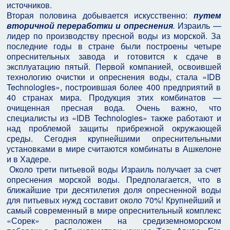
источников.
Вторая половина добывается искусственно:
путем
вторичной переработки и опреснения
.
Израиль —
лидер по производству пресной воды из морской. За
последние годы в стране были построены четыре
опреснительных завода и готовится к сдаче в
эксплуатацию пятый. Первой компанией, освоившей
технологию очистки и опреснения воды, стала «IDВ
Technologies», построившая более 400 предприятий в
40 странах мира. Продукция этих комбинатов —
очищенная пресная вода. Очень важно, что
специалисты из «IDВ Technologies» также работают и
над проблемой защиты прибрежной окружающей
среды. Сегодня крупнейшими опреснительными
установками в мире считаются комбинаты в Ашкелоне
и в Хадере.
Около трети питьевой воды Израиль получает за счет
опреснения морской воды. Предполагается, что в
ближайшие три десятилетия доля опресненной воды
для питьевых нужд составит около 70%! Крупнейший и
самый современный в мире опреснительный комплекс
«Сорек» расположен на средиземноморском