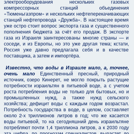
электрооборудования нескольких газовых
компрессорных станций объединения
«Тюменьгазпром» и нескольких нефтеперекачивающих
станций нефтепровода «Дружба». В настоящее время
уже остро стоит вопрос экспорта газа и существенного
пополнения бюджета за счёт его продаж. В экспорте
газа из Израиля заинтересованы многие страны — и
соседи, и из Европы, но это уже другая тема; кстати,
Россия уже давно предлагала себя и в качестве
поставщика, а затем и импортёра.
Известно, что воды в Израиле мало, а, точнее,
очень мало
Единственный пресный, природный
источник, озеро Кинерет, не могло покрыть растущие
потребности израильтян в питьевой воде, а с учетом
роста потребления воды не только для бытовых, но и
промышленных нужд, а также нужд сельского
хозяйства; дефицит воды с каждым годом возрастал.
Потребность государства в воде, в целом, составляет
около 2-х триллионов литров в год; что же касается
воды питьевой, то на сегодняшний день израильтяне
потребляют почти 1,4 триллиона литров, а к 2030 году
эта цифра, по прогнозам специалистов, вырастет до