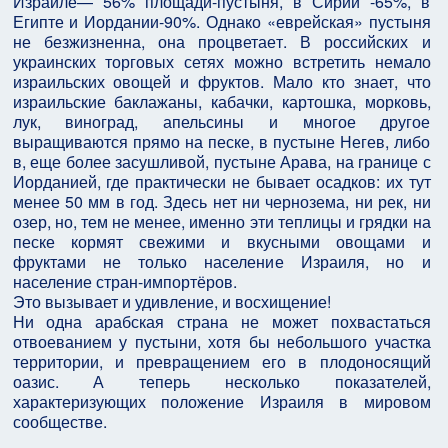
Израиле— 56% площади-пустыня, в Сирии -65%, в
Египте и Иордании-90%. Однако «еврейская» пустыня
не безжизненна, она процветает. В российских и
украинских торговых сетях можно встретить немало
израильских овощей и фруктов. Мало кто знает, что
израильские баклажаны, кабачки, картошка, морковь,
лук, виноград, апельсины и многое другое
выращиваются прямо на песке, в пустыне Негев, либо
в, еще более засушливой, пустыне Арава, на границе с
Иорданией, где практически не бывает осадков: их тут
менее 50 мм в год. Здесь нет ни чернозема, ни рек, ни
озер, но, тем не менее, именно эти теплицы и грядки на
песке кормят свежими и вкусными овощами и
фруктами не только население Израиля, но и
население стран-импортёров.
Это вызывает и удивление, и восхищение!
Ни одна арабская страна не может похвастаться
отвоеванием у пустыни, хотя бы небольшого участка
территории, и превращением его в плодоносящий
оазис. А теперь несколько показателей,
характеризующих положение Израиля в мировом
сообществе.