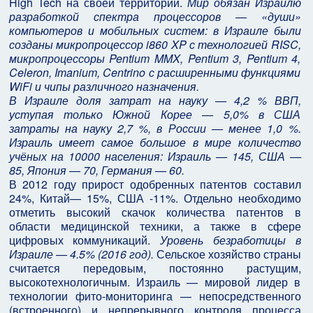
High Tech на своей территории.
Мир обязан Израилю
разработкой спектра процессоров — «души»
компьютеров и мобильных систем: в Израиле были
созданы микропроцессор i860 XP с технологией RISC,
микропроцессоры Pentium MMX, Pentium 3, Pentium 4,
Celeron, Iтanium, Centrino с расширенными функциями
WiFi и чипы различного назначения.
В Израиле доля затрат на науку — 4,2 % ВВП,
уступая только Южной Корее — 5,0% в США
затраты на науку 2,7 %, в России — менее 1,0 %.
Израиль имеет самое большое в мире количество
учёных на 10000 населения: Израиль — 145, США —
85, Япония — 70, Германия — 60.
В 2012 году прирост одобренных патентов составил
24%, Китай— 15%, США -11%. Отдельно необходимо
отметить высокий скачок количества патентов в
области медицинской техники, а также в сфере
цифровых коммуникаций.
Уровень безработицы в
Израиле — 4.5% (2016 год).
Сельское хозяйство страны
считается передовым, постоянно растущим,
высокотехнологичным. Израиль — мировой лидер в
технологии фито-мониторинга — непосредственного
(встроенного) и непрерывного контроля процесса