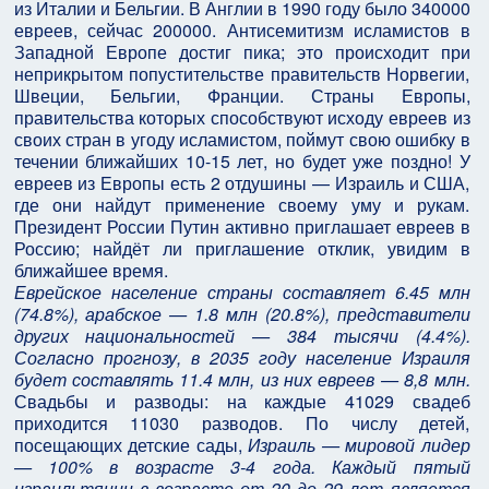
из Италии и Бельгии. В Англии в 1990 году было 340000
евреев, сейчас 200000. Антисемитизм исламистов в
Западной Европе достиг пика; это происходит при
неприкрытом попустительстве правительств Норвегии,
Швеции, Бельгии, Франции. Страны Европы,
правительства которых способствуют исходу евреев из
своих стран в угоду исламистом, поймут свою ошибку в
течении ближайших 10-15 лет, но будет уже поздно! У
евреев из Европы есть 2 отдушины — Израиль и США,
где они найдут применение своему уму и рукам.
Президент России Путин активно приглашает евреев в
Россию; найдёт ли приглашение отклик, увидим в
ближайшее время.
Еврейское население страны составляет 6.45 млн
(74.8%), арабское — 1.8 млн (20.8%), представители
других национальностей — 384 тысячи (4.4%).
Согласно прогнозу, в 2035 году население Израиля
будет составлять 11.4 млн, из них евреев — 8,8 млн.
Свадьбы и разводы: на каждые 41029 свадеб
приходится 11030 разводов. По числу детей,
посещающих детские сады,
Израиль — мировой лидер
— 100% в возрасте 3-4 года. Каждый пятый
израильтянин в возрасте от 20 до 29 лет является