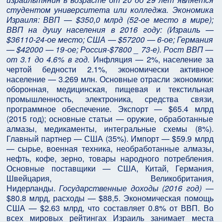
студентом университета или колледжа. Экономика
Израиля: ВВП — $350,0 млрд (52-ое место в мире);
ВВП на душу населения в 2016 году: (Израиль —
$36110-24-ое место; США — $57200 — 6-ое; Германия
— $42000 — 19-ое; Россия-$7800 _ 73-е). Рост ВВП —
от 3.1 до 4.6% в год.
Инфляция — 2%, население за
чертой бедности 2.1%, экономически активное
население — 3.269 млн. Основные отрасли экономики:
оборонная, медицинская, пищевая и текстильная
промышленность, электроника, средства связи,
программное обеспечение. Экспорт — $65.4 млрд
(2015 год); основные статьи — оружие, обработанные
алмазы, медикаменты, интегральные схемы (8%).
Главный партнер — США (35%). Импорт — $59.9 млрд
— сырье, военная техника, необработанные алмазы,
нефть, кофе, зерно, товары народного потребления.
Основные поставщики — США, Китай, Германия,
Швейцария, Великобритания,
Нидерланды.
Государственные доходы (2016 год)
—
$80.8 млрд, расходы — $88,5. Экономическая помощь
США — $2.63 млрд, что составляет 0.8% от ВВП. Во
всех мировых рейтингах Израиль занимает места