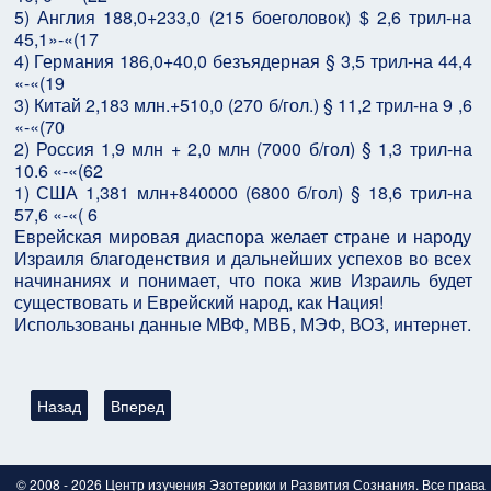
5) Англия 188,0+233,0 (215 боеголовок) $ 2,6 трил-на
45,1»-«(17
4) Германия 186,0+40,0 безъядерная § 3,5 трил-на 44,4
«-«(19
3) Китай 2,183 млн.+510,0 (270 б/гол.) § 11,2 трил-на 9 ,6
«-«(70
2) Россия 1,9 млн + 2,0 млн (7000 б/гол) § 1,3 трил-на
10.6 «-«(62
1) США 1,381 млн+840000 (6800 б/гол) § 18,6 трил-на
57,6 «-«( 6
Еврейская мировая диаспора желает стране и народу
Израиля благоденствия и дальнейших успехов во всех
начинаниях и понимает, что пока жив Израиль будет
существовать и Еврейский народ, как Нация!
Использованы данные МВФ, МВБ, МЭФ, ВОЗ, интернет.
Предыдущий: Почему у евреев невероятно высокий IQ?
Следующий: Удивительные «Протоколы»
Назад
Вперед
© 2008 - 2026 Центр изучения Эзотерики и Развития Сознания. Все права