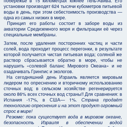
побережье в 15 километрах южнее Тель-Авива. Его
установки производят 624 тысячи кубометров питьевой
воды в день, при этом себестоимость производства —
одна из самых низких в мире.
Принцип его работы состоит в заборе воды из
акватории Средиземного моря и фильтрации её через
специальные мембраны.
Затем, после удаления посторонних частиц и части
солей, вода проходит процесс перегонки, в результате
которой получается чистая питьевая вода; соляной же
раствор сбрасывается обратно в море, чтобы не
нарушить «солевой баланс Мирового Океана» и не
озадачивать Гринпис и экологов.
На сегодняшний день Израиль является мировым
лидером по опреснению и вторичному использованию
сточных вод; в сельском хозяйстве регенерируется
около 86% всех сточных вод страны!! Для сравнения: в
Испания -17%, в США— 1%.
Страна продаёт
технологию опреснения и на этот продукт огромный
спрос в мире!
Резюме: пока существует вода в мировом океане,
безопасность Израиля в обеспечении водой