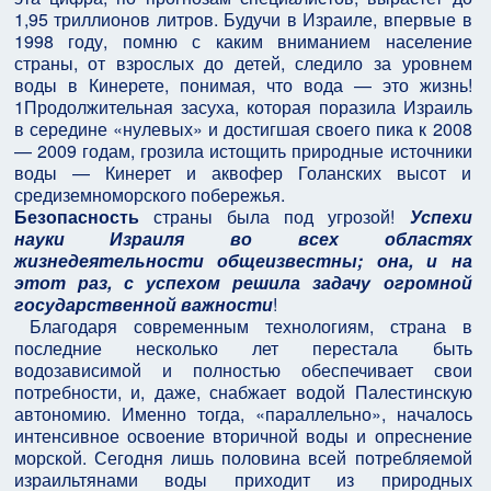
1,95 триллионов литров. Будучи в Израиле, впервые в
1998 году, помню с каким вниманием население
страны, от взрослых до детей, следило за уровнем
воды в Кинерете, понимая, что вода — это жизнь!
1Продолжительная засуха, которая поразила Израиль
в середине «нулевых» и достигшая своего пика к 2008
— 2009 годам, грозила истощить природные источники
воды — Кинерет и аквофер Голанских высот и
средиземноморского побережья.
Безопасность
страны была под угрозой!
Успехи
науки Израиля во всех областях
жизнедеятельности общеизвестны; она, и на
этот раз, с успехом решила задачу огромной
государственной важности
!
Благодаря современным технологиям, страна в
последние несколько лет перестала быть
водозависимой и полностью обеспечивает свои
потребности, и, даже, снабжает водой Палестинскую
автономию. Именно тогда, «параллельно», началось
интенсивное освоение вторичной воды и опреснение
морской. Сегодня лишь половина всей потребляемой
израильтянами воды приходит из природных