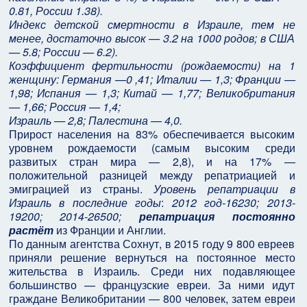
0.81, России 1.38).
Индекс детской смертности в Израиле, тем не
менее, достаточно высок — 3.2 на 1000 родов; в США
— 5.8; России — 6.2).
Коэффициент фертильности (рождаемости) на 1
женщину: Германия —0 ,41; Италии — 1,3; Франции —
1,98; Испания — 1,3; Китай — 1,77; Великобритания
— 1,66; Россия — 1,4;
Израиль — 2,8; Палестина — 4,0.
Прирост населения на 83% обеспечивается высоким
уровнем рождаемости (самым высоким среди
развитых стран мира — 2,8), и на 17% —
положительной разницей между репатриацией и
эмиграцией из страны.
Уровень репатриации в
Израиль в последние годы
:
2012 год-16230; 2013-
19200; 2014-26500;
репатриация постоянно
растёт
из Франции и Англии.
По данным агентства Сохнут, в 2015 году 9 800 евреев
приняли решение вернуться на постоянное место
жительства в Израиль. Среди них подавляющее
большинство — французские евреи. За ними идут
граждане Великобритании — 800 человек, затем евреи