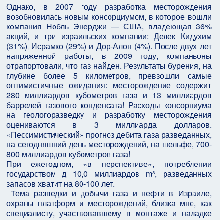
Однако, в 2007 году разработка месторождения
возобновилась новым консорциумом, в которое вошли
компания Нобль Энерджи — США, владеющая 36%
акций, и три израильских компании: Делек Кидухим
(31%), Исрамко (29%) и Дор-Алон (4%). После двух лет
напряженной работы, в 2009 году, компаньоны
отрапортовали, что газ найден. Результаты бурения, на
глубине более 5 километров, превзошли самые
оптимистичные ожидания: месторождение содержит
280 миллиардов кубометров газа и 13 миллиардов
баррелей газового конденсата! Расходы консорциума
на геологоразведку и разработку месторождения
оцениваются в 3 миллиарда долларов.
«Пессимистический» прогноз дебита газа разведанных,
на сегодняшний день месторождений, на шельфе, 700-
800 миллиардов кубометров газа!
При ежегодном, «в перспективе», потреблении
государством д 10,0 миллиардов m³, разведанных
запасов хватит на 80-100 лет.
Тема разведки и добычи газа и нефти в Израиле,
охраны платформ и месторождений, близка мне, как
специалисту, участвовавшему в монтаже и наладке