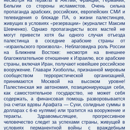
Бельгии со стороны исламистов. Очень сильна
пропаганда арабских, российских, европейских СМИ и
телевидения о блокаде ПА, о жизни палестинцев,
живущих в условиях «резервации» (журналист Максим
Шевченко). Однако пропагандисты всех мастей не
могут привести хотя бы одного случая отъезда
палестинца в соседние арабские страны от
«израильского произвола». Неблаговидна роль России
на Ближнем Востоке: несмотря на внешнее
благожелательное отношение к Израилю, все арабские
страны, включая Иран, получают новейшее российское
вооружение. Главари Хизболлы, признанной мировым
сообществом террористической организацией,
принимаются Москвой на высоком уровне!
Палестинская же автономия, позиционирующая себя,
как самостоятельное государство, не может себя
содержать, а финансовая помощь разворовывается
(на счетах вдовы Арафата — Сухи, солидные суммы в
долларах с 6-ю нулями) или тратится на вооружение и
теракты. Здравомыслящее, прогрессивное
человечество следит за успехами страны, живущей в
условиях перманентной войны с враждебным