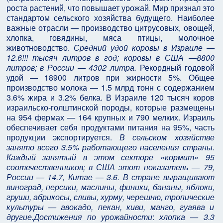
роста растений, что повышает урожай. Мир признал это
стандартом сельского хозяйства будущего. Наиболее
важные отрасли — производство цитрусовых, овощей,
хлопка, говядины, мяса птицы, молочное
животноводство.
Средний удой коровы в Израиле —
12.6!!! тысяч литров в год; коровы в США —8800
литров; в России — 4302 литра.
Рекордный годовой
удой — 18900 литров при жирности 5%. Общее
производство молока — 1.5 млрд тонн с содержанием
3.6% жира и 3.2% белка. В Израиле 120 тысяч коров
израильско-голштинской породы, которые размещены
на 954 фермах
—
164 крупных и 790 мелких. Израиль
обеспечивает себя продуктами питания на 95%, часть
продукции экспортируется.
В сельском хозяйстве
занято всего 3.5% работающего населения страны.
Каждый занятый в этом секторе «кормит» 95
соотечественников; в США этот показатель — 79,
России — 14.7, Китае — 3.6. В стране выращивают
виноград, персики, маслины, финики, бананы, яблоки,
груши, абрикосы, сливы, хурму, черешню, тропические
культуры — авокадо, пекан, киви, манго, гуаява и
другие.
Достижения по урожайности
:
хлопка — 3.3