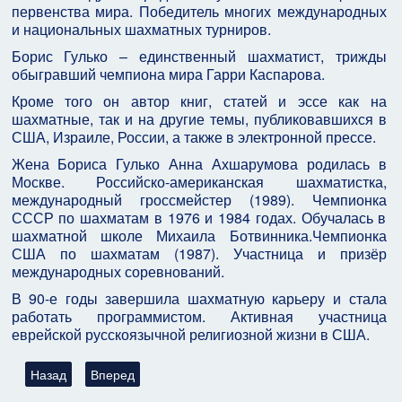
первенства мира. Победитель многих международных
и национальных шахматных турниров.
Борис Гулько – единственный шахматист, трижды
обыгравший чемпиона мира Гарри Каспарова.
Кроме того он автор книг, статей и эссе как на
шахматные, так и на другие темы, публиковавшихся в
США, Израиле, России, а также в электронной прессе.
Жена Бориса Гулько Анна Ахшарумова родилась в
Москве. Российско-американская шахматистка,
международный гроссмейстер (1989). Чемпионка
СССР по шахматам в 1976 и 1984 годах. Обучалась в
шахматной школе Михаила Ботвинника.Чемпионка
США по шахматам (1987). Участница и призёр
международных соревнований.
В 90-е годы завершила шахматную карьеру и стала
работать программистом. Активная участница
еврейской русскоязычной религиозной жизни в США.
Предыдущий: ХАТИКВА - гимн Израиля, "Государства апартеи
Следующий: Истина в том, что Палестина реальна н
Назад
Вперед