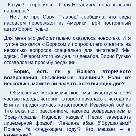
– Какую? – спросил я. – Сару Нетаниягу снова вызвали
на допрос?
– Нет, не про Сару. “Гаарец” сообщила, что сюда
насовсем переезжает из Америки твой постоянный
автор Борис Гулько.
Для меня это действительно оказалось новостью. И я
тут же связался с Борисом и попросил его ответить на
несколько вопросов специально для читателей “Мы
здесь”. Вечером этого же дня, 10 декабря, Борис Гулько
отозвался на просьбу редакции.
– Борис, есть ли у Вашего вторичного
возвращения объяснимые причины? Если их
несколько, можете ли назвать хотя бы одну-две?
– Объяснение метафизическое: мы чувствуем себя
частью народа, история которого началась с исхода из
Египта, продолжилась катастрофой Иудейской войны
1-го века н.э., рассеянием, наконец возвращением в
Эрец-Исраэль. Надоело каждый Песах завершать
лицемерной фразой: “Ле-шана абаа б’Ерушалаим!”
Почему “в следующем году”? Кто мешает – в
нынешнем?