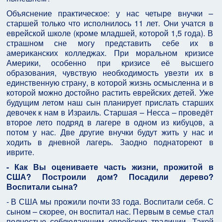
Объяснение практическое: у нас четыре внучки –
старшей только что исполнилось 11 лет. Они учатся в
еврейской школе (кроме младшей, которой 1,5 года). В
страшном сне могу представить себе их в
американских колледжах. При моральном кризисе
Америки, особенно при кризисе её высшего
образования, чувствую необходимость увезти их в
единственную страну, в которой жизнь осмысленна и в
которой можно достойно растить еврейских детей. Уже
будущим летом наш сын планирует прислать старших
девочек к нам в Израиль. Старшая – Несса – проведёт
второе лето подряд в лагере в одном из кибуцов, а
потом у нас. Две другие внучки будут жить у нас и
ходить в дневной лагерь. Заодно поднатореют в
иврите.
- Как Вы оцениваете часть жизни, прожитой в
США? Построили дом? Посадили дерево?
Воспитали сына?
- В США мы прожили почти 33 года. Воспитали себя. С
сыном – скорее, он воспитал нас. Первым в семье стал
полностью соблюдающим еврейские традиции. Такой