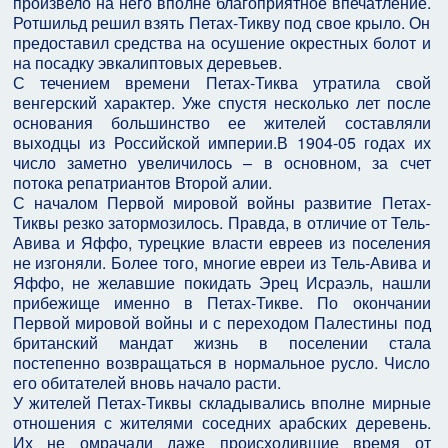
произвело на него вполне благоприятное впечатление.
Ротшильд решил взять Петах-Тикву под свое крыло. Он
предоставил средства на осушение окрестных болот и
на посадку эвкалиптовых деревьев.
С течением времени Петах-Тиква утратила свой
венгерский характер. Уже спустя несколько лет после
основания большинство ее жителей составляли
выходцы из Российской империи.В 1904-05 годах их
число заметно увеличилось – в основном, за счет
потока репатриантов Второй алии.
С началом Первой мировой войны развитие Петах-
Тиквы резко затормозилось. Правда, в отличие от Тель-
Авива и Яффо, турецкие власти евреев из поселения
не изгоняли. Более того, многие евреи из Тель-Авива и
Яффо, не желавшие покидать Эрец Исраэль, нашли
прибежище именно в Петах-Тикве. По окончании
Первой мировой войны и с переходом Палестины под
британский мандат жизнь в поселении стала
постепенно возвращаться в нормальное русло. Число
его обитателей вновь начало расти.
У жителей Петах-Тиквы складывались вполне мирные
отношения с жителями соседних арабских деревень.
Их не омрачали даже происходившие время от