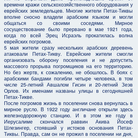
времени кражи сельскохозяйственного оборудования у
еврейских земледельцев. Многие жители Петах-Тиквы
вполне сносно владели арабским языком и могли
общаться со своими соседями. Мирное
сосуществование было прервано в мае 1921 года,
когда по всей Эрец Исраэль прокатилась волна
еврейских погромов.
5 мая жители сразу нескольких арабских деревень
атаковали Петах-Тикву. Еврейские жители смогли
организовать оборону поселения и не допустить
массового прорыва погромщиков на его территорию.
Но без жертв, к сожалению, не обошлось. В боях с
арабскими бандами погибли четыре человека, в том
числе 25-летний Авшалом Гисин и 20-летний Зеэв
Орлов. Их именами названы улицы в сегодняшней
Петах-Тикве.
После погромов жизнь в поселении снова вернулась в
мирное русло. В 1922 году англичане открыли здесь
железнодорожную станцию. И в этом же году в
Иерусалиме скончался раввин Акива Йосеф
Шлезингер, стоявший у истоков основания Петах-
Тиквы. Правда, сам он не прожил в поселении ни дня,