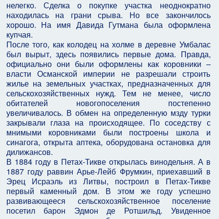
нелегко. Сделка о покупке участка неоднократно
находилась на грани срыва. Но все закончилось
хорошо. На имя Давида Гутмана была оформлена
купчая.
После того, как колодец на холме в деревне Умбалас
был вырыт, здесь появились первые дома. Правда,
официально они были оформлены как коровники –
власти Османской империи не разрешали строить
жилье на земельных участках, предназначенных для
сельскохозяйственных нужд. Тем не менее, число
обитателей новогопоселения постепенно
увеличивалось. В обмен на определенную мзду турки
закрывали глаза на происходящее. По соседству с
мнимыми коровниками были построены школа и
синагога, открыта аптека, оборудована остановка для
дилижансов.
В 1884 году в Петах-Тикве открылась винодельня. А в
1887 году раввин Арье-Лейб Фрумкин, приехавший в
Эрец Исраэль из Литвы, построил в Петах-Тикве
первый каменный дом. В этом же году успешно
развивающееся сельскохозяйственное поселение
посетил барон Эдмон де Ротшильд. Увиденное