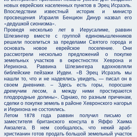
новых еврейских населенных пунктов в Эрец Исраэль.
Впоследствии известный историк и министр
просвещения Израиля Бенцион Динур назвал его
«дедушкой сионизма».
Проведя несколько лет в Иерусалиме, раввин
Шлезингер вместе с группой единомышленников
решили поселиться за пределами Святого города и
основать новое еврейское поселение. Они
рассмотрели несколько предложений о покупке
земельных участков в окрестностях Хеврона и
Иерихона. Раввина Шлезингера вдохновляли
библейские пейзажи Иудеи. «В Эрец Исраэль мы
нашли то, что и не надеялись увидеть, — писал он в
своем дневнике. – Здесь есть горы, поросшие
дремучим лесом, а между ними простираются
плодородные долины». Однако, по разным причинам,
сделки о покупке земель в районе Хевронского нагорья
и Иерихона не состоялись.
Летом 1878 года раввин получил письмо от
заместителя британского консула в Яффо Хаима
Амзалега. В нем сообщалось, что некий араб-
христианин готов продать большой земельный участок