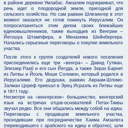
в районе деревни Умлабас. Амзалем подчеркивал, что
речь идет о плодородной земле, пригодной для
сельского хозяйства. Но сам раввин Шлезингер в этот
момент оказался не готов покинуть Иерусалим. Он
попросилзаняться этим делом своих ближайших
единомышленников, также выходцев из Венгрии –
Йегошуа Штампфера, и Менахема Шейнбергера.
Начались серьезные переговоры о покупке земельного
участка.
После этого к группе создателей нового поселения
присоединились еще три «венгра» – Давид Гутман,
Элиэзер Рааб и его сын Йегуда, а также Зерах Барнет
из Литвы и Йоэль Моше Соломон, который родился в
Иерусалиме. Его дедушка, раввин Авраам-Шломо-
Залман Цореф приехал в Эрец Исраэль из Литвы еще
в 1811 году.
Несмотря на «венгерское» большинство, венгерский
язык на встречах отцов-основателей Петах-Тиквы
звучал редко. Все они общались между собой на идиш.
Переговоры с продавцом земельного участка,
проходившие при посредничестве Хаима Амзалега
(переводившего с арабского на идиш и обратно), шли