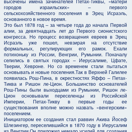
высечены имена зачинателей Петах-Тиквы, «матери
городов израильских» – первого
сельскохозяйственного поселения в Эрец Исраэль,
основанного в новое время.
Это был 1878 год – за четыре года до начала Первой
алии, за девятнадцать лет до Первого сионистского
конгресса. Но процесс возвращения евреев в Эрец
Исраэль уже пошел, невзирая на отсутствие
формальных, регулирующих его рамок. Ехали
потихоньку из России, Венгрии, Румынии. Поначалу
селились в святых городах – Иерусалиме, Цфате,
Тверии, Хевроне. Но со временем стали пытаться
основывать и новые поселения.Так в Верхней Галилее
появилась Рош-Пина, в окрестностях Яффо – Петах-
Тиква и Ришон ле-Цион. Большинство основателей
Рош-Пины были выходцами из Румынии, Ришон ле-
Цион основывали переселенцы из Российской
Империи, Петах-Тикву в первые годы ее
существования вполне можно назвать «венгерским»
поселением.
Инициатором ее создания стал раввин Акива Йосеф
Шлезингер, переселившийся в 1870 году в Иерусалим
из Венгрии.Он приложил немало усилий для создания