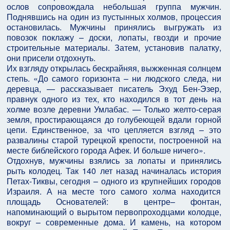
ослов сопровождала небольшая группа мужчин.
Поднявшись на один из пустынных холмов, процессия
остановилась. Мужчины принялись выгружать из
повозок поклажу – доски, лопаты, гвозди и прочие
строительные материалы. Затем, установив палатку,
они присели отдохнуть.
Их взгляду открылась бескрайняя, выжженная солнцем
степь. «До самого горизонта – ни людского следа, ни
деревца, — рассказывает писатель Эхуд Бен-Эзер,
правнук одного из тех, кто находился в тот день на
холме возле деревни Умлабас. — Только желто-серая
земля, простирающаяся до голубеющей вдали горной
цепи. Единственное, за что цепляется взгляд – это
развалины старой турецкой крепости, построенной на
месте библейского города Афек. И больше ничего».
Отдохнув, мужчины взялись за лопаты и принялись
рыть колодец. Так 140 лет назад начиналась история
Петах-Тиквы, сегодня – одного из крупнейших городов
Израиля. А на месте того самого холма находится
площадь Основателей: в центре– фонтан,
напоминающий о вырытом первопроходцами колодце,
вокруг – современные дома. И камень, на котором