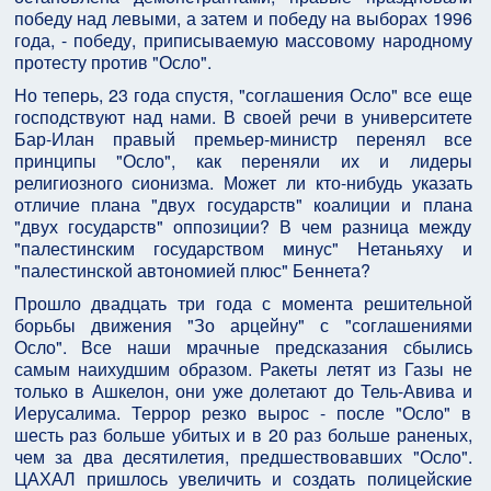
победу над левыми, а затем и победу на выборах 1996
года, - победу, приписываемую массовому народному
протесту против "Осло".
Но теперь, 23 года спустя, "соглашения Осло" все еще
господствуют над нами. В своей речи в университете
Бар-Илан правый премьер-министр перенял все
принципы "Осло", как переняли их и лидеры
религиозного сионизма. Может ли кто-нибудь указать
отличие плана "двух государств" коалиции и плана
"двух государств" оппозиции? В чем разница между
"палестинским государством минус" Нетаньяху и
"палестинской автономией плюс" Беннета?
Прошло двадцать три года с момента решительной
борьбы движения "Зо арцейну" с "соглашениями
Осло". Все наши мрачные предсказания сбылись
самым наихудшим образом. Ракеты летят из Газы не
только в Ашкелон, они уже долетают до Тель-Авива и
Иерусалима. Террор резко вырос - после "Осло" в
шесть раз больше убитых и в 20 раз больше раненых,
чем за два десятилетия, предшествовавших "Осло".
ЦАХАЛ пришлось увеличить и создать полицейские