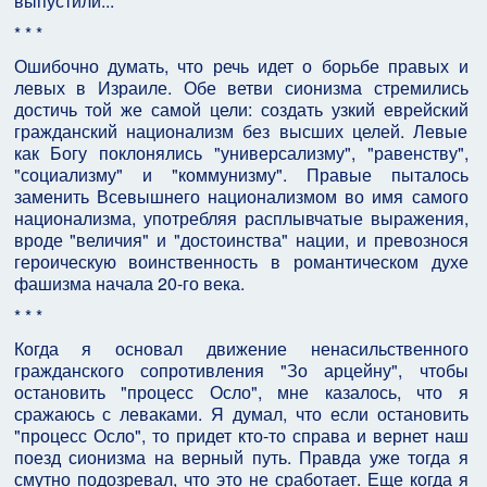
выпустили...
* * *
Ошибочно думать, что речь идет о борьбе правых и
левых в Израиле. Обе ветви сионизма стремились
достичь той же самой цели: создать узкий еврейский
гражданский национализм без высших целей. Левые
как Богу поклонялись "универсализму", "равенству",
"социализму" и "коммунизму". Правые пыталось
заменить Всевышнего национализмом во имя самого
национализма, употребляя расплывчатые выражения,
вроде "величия" и "достоинства" нации, и превознося
героическую воинственность в романтическом духе
фашизма начала 20-го века.
* * *
Когда я основал движение ненасильственного
гражданского сопротивления "Зо арцейну", чтобы
остановить "процесс Осло", мне казалось, что я
сражаюсь с леваками. Я думал, что если остановить
"процесс Осло", то придет кто-то справа и вернет наш
поезд сионизма на верный путь. Правда уже тогда я
смутно подозревал, что это не сработает. Еще когда я