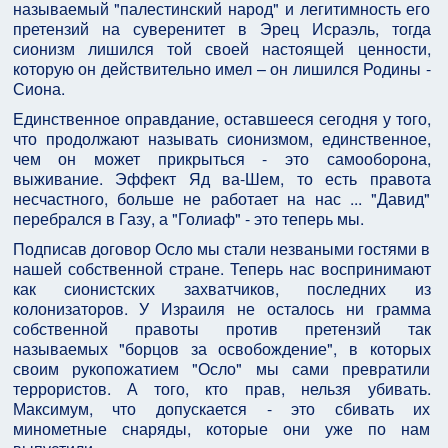
называемый "палестинский народ" и легитимность его
претензий на суверенитет в Эрец Исраэль, тогда
сионизм лишился той своей настоящей ценности,
которую он действительно имел – он лишился Родины -
Сиона.
Единственное оправдание, оставшееся сегодня у того,
что продолжают называть сионизмом, единственное,
чем он может прикрыться - это самооборона,
выживание. Эффект Яд ва-Шем, то есть правота
несчастного, больше не работает на нас ... "Давид"
перебрался в Газу, а "Голиаф" - это теперь мы.
Подписав договор Осло мы стали незваными гостями в
нашей собственной стране. Теперь нас воспринимают
как сионистских захватчиков, последних из
колонизаторов. У Израиля не осталось ни грамма
собственной правоты против претензий так
называемых "борцов за освобождение", в которых
своим рукопожатием "Осло" мы сами превратили
террористов. А того, кто прав, нельзя убивать.
Максимум, что допускается - это сбивать их
минометные снаряды, которые они уже по нам