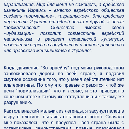
израилизация. Мир для меня не самоцель, а средство
изменить Израиль – вместо еврейского общества
создать «нормальное», «израильское». Это средство
перевести Израиль от одной эпохи к другой, к эпохе
"нормальности". Общество вместо своей
«иудаизации» позволит совместить еврейский
национализм и расцвет израильской культуры,
разделение церкви и государства и полное равенство
для арабского меньшинства в Израиле
".
Когда движение "Зо арцейну" под моим руководством
заблокировало дороги по всей стране, я подавил
смутное осознание того, что у меня действительно нет
альтернативы. Потому что правые стремятся к той же
цели "нормализации", что и левые, и это приведет в
конечном итоге к такому же отступлению и к такому же
разрушению.
Как голландский мальчик из легенды, я засунул палец в
дыру в плотине, пытаясь остановить потоп. Сначала
мне показалось, что я преуспел - вся страна была с
остановлена демонстрантами, правые праздновали