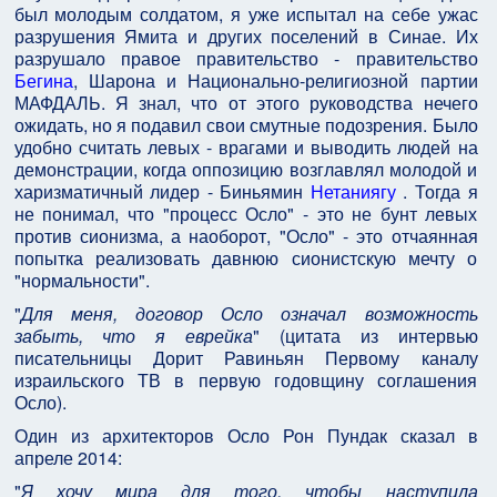
был молодым солдатом, я уже испытал на себе ужас
разрушения Ямита и других поселений в Синае. Их
разрушало правое правительство - правительство
Бегина
, Шарона и Национально-религиозной партии
МАФДАЛЬ. Я знал, что от этого руководства нечего
ожидать, но я подавил свои смутные подозрения. Было
удобно считать левых - врагами и выводить людей на
демонстрации, когда оппозицию возглавлял молодой и
харизматичный лидер - Биньямин
Нетаниягу
. Тогда я
не понимал, что "процесс Осло" - это не бунт левых
против сионизма, а наоборот, "Осло" - это отчаянная
попытка реализовать давнюю сионистскую мечту о
"нормальности".
"
Для меня, договор Осло означал возможность
забыть, что я еврейка
" (цитата из интервью
писательницы Дорит Равиньян Первому каналу
израильского ТВ в первую годовщину соглашения
Осло).
Один из архитекторов Осло Рон Пундак сказал в
апреле 2014:
"
Я хочу мира для того, чтобы наступила