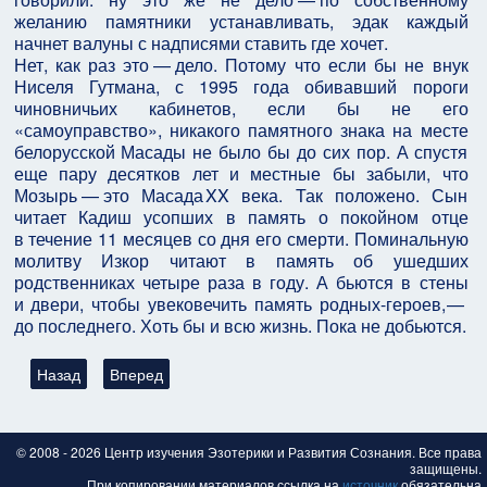
желанию памятники устанавливать, эдак каждый
начнет валуны с надписями ставить где хочет.
Нет, как раз это — ​дело. Потому что если бы не внук
Ниселя Гутмана, с 1995 года обивавший пороги
чиновничьих кабинетов, если бы не его
«самоуправство», никакого памятного знака на месте
белорусской Масады не было бы до сих пор. А спустя
еще пару десятков лет и местные бы забыли, что
Мозырь — ​это Масада XX века. Так положено. Сын
читает Кадиш усопших в память о покойном отце
в течение 11 месяцев со дня его смерти. Поминальную
молитву Изкор читают в память об ушедших
родственниках четыре раза в году. А бьются в стены
и двери, чтобы увековечить память родных-героев, — ​
до последнего. Хоть бы и всю жизнь. Пока не добьются.
Предыдущий: Не стреляйте в сиониста!
Следующий: Не надо думать глупость! (и снова о п
Назад
Вперед
© 2008 - 2026 Центр изучения Эзотерики и Развития Сознания. Все права
защищены.
При копировании материалов ссылка на
источник
обязательна