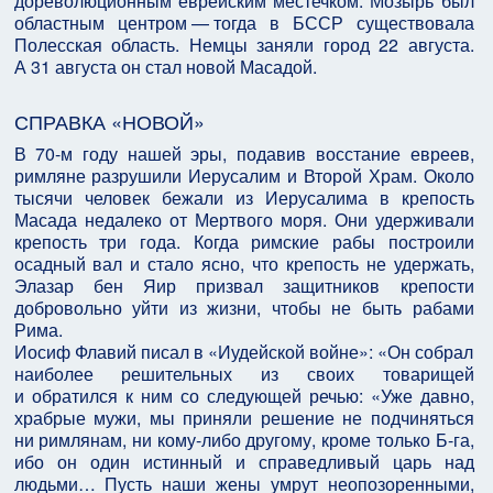
дореволюционным еврейским местечком. Мозырь был
областным центром — тогда в БССР существовала
Полесская область. Немцы заняли город 22 августа.
А 31 августа он стал новой Масадой.
СПРАВКА «НОВОЙ»
В 70-м году нашей эры, подавив восстание евреев,
римляне разрушили Иерусалим и Второй Храм. Около
тысячи человек бежали из Иерусалима в крепость
Масада недалеко от Мертвого моря. Они удерживали
крепость три года. Когда римские рабы построили
осадный вал и стало ясно, что крепость не удержать,
Элазар бен Яир призвал защитников крепости
добровольно уйти из жизни, чтобы не быть рабами
Рима.
Иосиф Флавий писал в «Иудейской войне»: «Он собрал
наиболее решительных из своих товарищей
и обратился к ним со следующей речью: «Уже давно,
храбрые мужи, мы приняли решение не подчиняться
ни римлянам, ни кому-либо другому, кроме только Б-га,
ибо он один истинный и справедливый царь над
людьми… Пусть наши жены умрут неопозоренными,