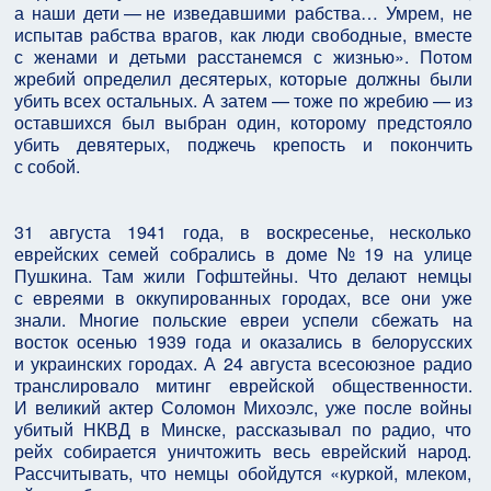
а наши дети — не изведавшими рабства… Умрем, не
испытав рабства врагов, как люди свободные, вместе
с женами и детьми расстанемся с жизнью». Потом
жребий определил десятерых, которые должны были
убить всех остальных. А затем — тоже по жребию — из
оставшихся был выбран один, которому предстояло
убить девятерых, поджечь крепость и покончить
с собой.
31 августа 1941 года, в воскресенье, несколько
еврейских семей собрались в доме № 19 на улице
Пушкина. Там жили Гофштейны. Что делают немцы
с евреями в оккупированных городах, все они уже
знали. Многие польские евреи успели сбежать на
восток осенью 1939 года и оказались в белорусских
и украинских городах. А 24 августа всесоюзное радио
транслировало митинг еврейской общественности.
И великий актер Соломон Михоэлс, уже после войны
убитый НКВД в Минске, рассказывал по радио, что
рейх собирается уничтожить весь еврейский народ.
Рассчитывать, что немцы обойдутся «куркой, млеком,