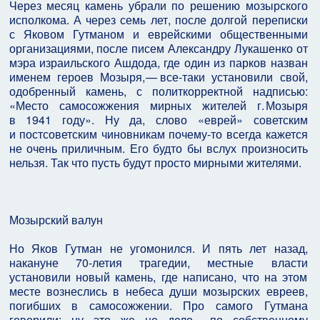
Через месяц камень убрали по решению мозырского
исполкома. А через семь лет, после долгой переписки
с Яковом Гутманом и еврейскими общественными
организациями, после писем Александру Лукашенко от
мэра израильского Ашдода, где один из парков назван
именем героев Мозыря, — все-таки установили свой,
одобренный камень, с политкорректной надписью:
«Место самосожжения мирных жителей г. Мозыря
в 1941 году». Ну да, слово «еврей» советским
и постсоветским чиновникам почему-то всегда кажется
не очень приличным. Его будто бы вслух произносить
нельзя. Так что пусть будут просто мирными жителями.
Мозырский валун
Но Яков Гутман не угомонился. И пять лет назад,
накануне 70-летия трагедии, местные власти
установили новый камень, где написано, что на этом
месте вознеслись в небеса души мозырских евреев,
погибших в самосожжении. Про самого Гутмана
говорили: ну это же не дело — ​по собственному