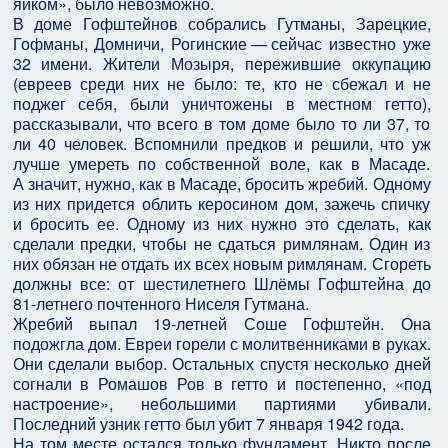
яйком», было невозможно.
В доме Гофштейнов собрались Гутманы, Зарецкие,
Гофманы, Домничи, Рогинские — сейчас известно уже
32 имени. Жители Мозыря, пережившие оккупацию
(евреев среди них не было: те, кто не сбежал и не
поджег себя, были уничтожены в местном гетто),
рассказывали, что всего в том доме было то ли 37, то
ли 40 человек. Вспомнили предков и решили, что уж
лучше умереть по собственной воле, как в Масаде.
А значит, нужно, как в Масаде, бросить жребий. Одному
из них придется облить керосином дом, зажечь спичку
и бросить ее. Одному из них нужно это сделать, как
сделали предки, чтобы не сдаться римлянам. Один из
них обязан не отдать их всех новым римлянам. Сгореть
должны все: от шестилетнего Шлёмы Гофштейна до
81-летнего почтенного Ниселя Гутмана.
Жребий выпал 19-летней Соше Гофштейн. Она
подожгла дом. Евреи горели с молитвенниками в руках.
Они сделали выбор. Остальных спустя несколько дней
согнали в Ромашов Ров в гетто и постепенно, «под
настроение», небольшими партиями убивали.
Последний узник гетто был убит 7 января 1942 года.
На том месте остался только фундамент. Никто после