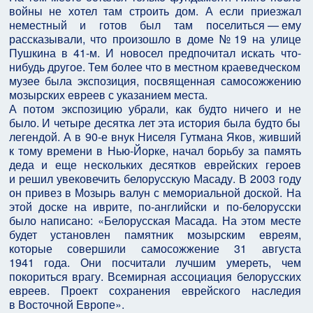
войны не хотел там строить дом. А если приезжал
неместный и готов был там поселиться — ему
рассказывали, что произошло в доме № 19 на улице
Пушкина в 41-м. И новосел предпочитал искать что-
нибудь другое. Тем более что в местном краеведческом
музее была экспозиция, посвященная самосожжению
мозырских евреев с указанием места.
А потом экспозицию убрали, как будто ничего и не
было. И четыре десятка лет эта история была будто бы
легендой. А в 90-е внук Ниселя Гутмана Яков, живший
к тому времени в Нью-Йорке, начал борьбу за память
деда и еще нескольких десятков еврейских героев
и решил увековечить белорусскую Масаду. В 2003 году
он привез в Мозырь валун с мемориальной доской. На
этой доске на иврите, по-английски и по-белорусски
было написано: «Белорусская Масада. На этом месте
будет установлен памятник мозырским евреям,
которые совершили самосожжение 31 августа
1941 года. Они посчитали лучшим умереть, чем
покориться врагу. Всемирная ассоциация белорусских
евреев. Проект сохранения еврейского наследия
в Восточной Европе».