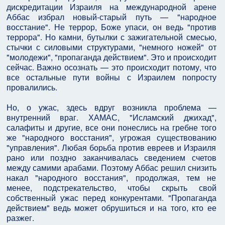
дискредитации Израиля на международной арене
Аббас избрал новый-старый путь — "народное
восстание". Не террор, Боже упаси, он ведь "против
террора". Но камни, бутылки с зажигательной смесью,
стычки с силовыми структурами, "немного ножей" от
"молодежи", "пропаганда действием". Это и происходит
сейчас. Важно осознать — это происходит потому, что
все остальные пути войны с Израилем попросту
провалились.
Но, о ужас, здесь вдруг возникла проблема —
внутренний враг. ХАМАС, "Исламский джихад",
салафиты и другие, все они понеслись на гребне того
же "народного восстания", угрожая существованию
"управления". Любая борьба против евреев и Израиля
рано или поздно заканчивалась сведением счетов
между самими арабами. Поэтому Аббас решил снизить
накал "народного восстания", продолжая, тем не
менее, подстрекательство, чтобы скрыть свой
собственный ужас перед конкурентами. "Пропаганда
действием" ведь может обрушиться и на того, кто ее
разжег.