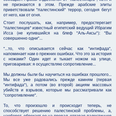
не признаются в этом. Прежде арабские элиты
приветствовали "палестинский" террор, сегодня бегут
от него, как от огня.
Стоит послушать, как, например, предостерегает
"палестинцев" известный египетский ведущий Ибрагим
Исса (не купившийся на блеф "Аль-Аксы"): "Вы
совершенно одни"...
"...то, что описывается сейчас как "интифада",
напоминает нам о прежних ошибках. Что это за история
с ножами? Один идет и тыкает ножом на улице,
приговаривая: я осуществляю сопротивление...
Мы должны были бы научиться на ошибках прошлого...
Мы все уже радовались прежде камням (первая
"интифада"), а потом (во второй) акциям массовых
убийств и взрывов, которые мы рассматривали как
"сопротивление".
То, что произошло и происходит теперь, не
способствует решению палестинской проблемы, а,
наоборот, обрекает ее на провал, отдавая палестинцев