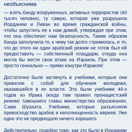
необъяснима
— взять банду вооруженных, активных террористов (40
тысяч человек), ту самую, которая уже разрушила
Иорданию и Ливан во время гражданской войны,
чтобы запустить ее к нам домой, утверждая при этом,
что она обеспечит нам безопасность. Таким образом
банда заполучила то, к чему так долго стремилась, и то,
что до этого ни один арабский режим не готов был ей
предоставить — собственный плацдарм, откуда она
могла бы вести свои атаки на Израиль. При этом —
просто гениально — прямо изнутри Израиля!
Достаточно было заглянуть в учебники, которые они
привезли с собой для обучения молодежи,
оказавшейся в их власти. Это были учебники 40-х
годов из Ирака (когда там правил пронацистский
режим) тамошнего главы министерства образования,
Сами Шуахата. Учебники, которые разъясняли
превосходство арабов и неполноценность евреев. Уже
одно это не предвещало ничего хорошего.
Действительно, подобно тому, как это было в Иордании