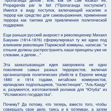
"пропаганда делом", или, как он сам назвал ее,
Propaganda par le fait ("Пропаганда поступком").
Имелся в виду поступок, включающий насилие и
террор как средство для самовыражения, применение
террора как тактики для привлечения политической
поддержки.
Еще раньше русский анархист и революционер Михаил
Бакунин (1814-1876) сформулировал ту же идею под
влиянием революции Парижской коммуны, написав: "и
отныне должны распространять наши принципы уже не
словами, а делом…"
Эта захватывающая идея заворожила не одно
поколение самых разных террористов, включая
организаторов политических убийств в Европе между
1880 и 1914 годами, китайских коммунистов,
ирландских подпольщиков, "палестинцев", "Аль-Каиду"
и, разумеется, изготовителей роликов для "Ютуба" из
"Исламского государства".
Почему? Да потому, что теперь, вместо того, чтобы
совершать свое дело, таясь и в потемках, а затем