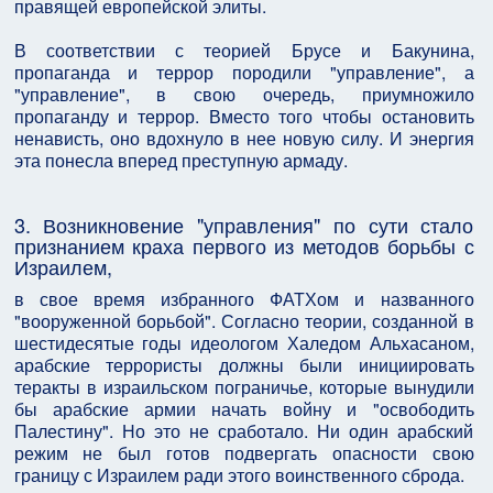
правящей европейской элиты.
В соответствии с теорией Брусе и Бакунина,
пропаганда и террор породили "управление", а
"управление", в свою очередь, приумножило
пропаганду и террор. Вместо того чтобы остановить
ненависть, оно вдохнуло в нее новую силу. И энергия
эта понесла вперед преступную армаду.
3. Возникновение "управления" по сути стало
признанием краха первого из методов борьбы с
Израилем,
в свое время избранного ФАТХом и названного
"вооруженной борьбой". Согласно теории, созданной в
шестидесятые годы идеологом Халедом Альхасаном,
арабские террористы должны были инициировать
теракты в израильском пограничье, которые вынудили
бы арабские армии начать войну и "освободить
Палестину". Но это не сработало. Ни один арабский
режим не был готов подвергать опасности свою
границу с Израилем ради этого воинственного сброда.