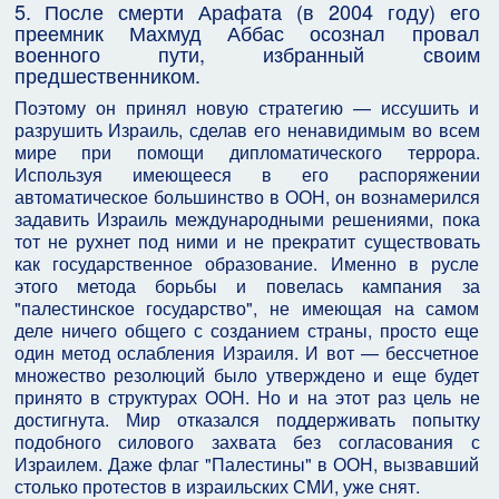
5. После смерти Арафата (в 2004 году) его
преемник Махмуд Аббас осознал провал
военного пути, избранный своим
предшественником.
Поэтому он принял новую стратегию — иссушить и
разрушить Израиль, сделав его ненавидимым во всем
мире при помощи дипломатического террора.
Используя имеющееся в его распоряжении
автоматическое большинство в ООН, он вознамерился
задавить Израиль международными решениями, пока
тот не рухнет под ними и не прекратит существовать
как государственное образование. Именно в русле
этого метода борьбы и повелась кампания за
"палестинское государство", не имеющая на самом
деле ничего общего с созданием страны, просто еще
один метод ослабления Израиля. И вот — бессчетное
множество резолюций было утверждено и еще будет
принято в структурах ООН. Но и на этот раз цель не
достигнута. Мир отказался поддерживать попытку
подобного силового захвата без согласования с
Израилем. Даже флаг "Палестины" в ООН, вызвавший
столько протестов в израильских СМИ, уже снят.