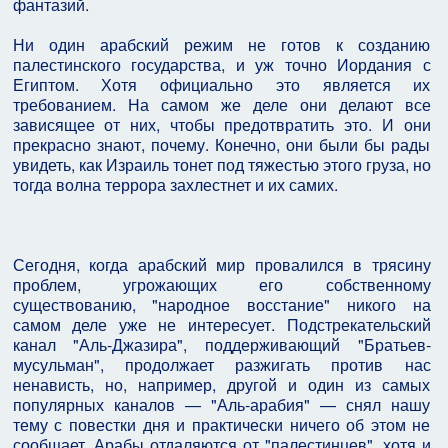
фантазий.
Ни один арабский режим не готов к созданию
палестинского государства, и уж точно Иордания с
Египтом. Хотя официально это является их
требованием. На самом же деле они делают все
зависящее от них, чтобы предотвратить это. И они
прекрасно знают, почему. Конечно, они были бы рады
увидеть, как Израиль тонет под тяжестью этого груза, но
тогда волна террора захлестнет и их самих.
Сегодня, когда арабский мир провалился в трясину
проблем, угрожающих его собственному
существованию, "народное восстание" никого на
самом деле уже не интересует. Подстрекательский
канал "Аль-Джазира", поддерживающий "Братьев-
мусульман", продолжает разжигать против нас
ненависть, но, например, другой и один из самых
популярных каналов — "Аль-арабия" — снял нашу
тему с повестки дня и практически ничего об этом не
сообщает. Арабы отдаляются от "палестинцев", хотя и