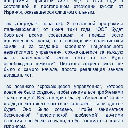
программы, принятой ООП еще в 1974 году и
состоявшей в постепенном отсечении кусков от
Израиля, оказавшегося слишком сильным.
Так утверждает параграф 2 поэтапной программы
("аль-мархалии") от июня 1974 года: "ООП будет
бороться всеми средствами, и прежде всего
вооруженным путем, за освобождение палестинской
земли и за создание народного национального
независимого управления, сражающегося за каждую
часть палестинской земли, пока та не будет
освобождена целиком". Никакого секрета здесь не
было с самого начала, просто реализация заняла
двадцать лет.
Так возникло "сражающееся управление", которое
вовсе не было создано, чтобы заниматься проблемами
"палестинцев". Ведь ни один "лагерь беженцев" за все
двадцать лет так и не был восстановлен — и ни один не
будет. Оно было создано, чтобы заниматься
бесконечной "палестинской проблемой", другими
словами, оно было создано, чтобы заниматься только
Израилем.