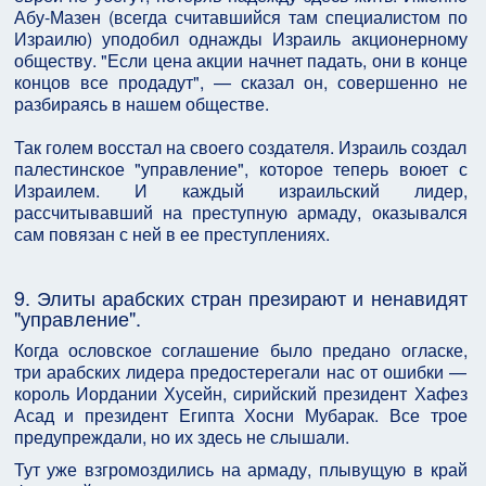
Абу-Мазен (всегда считавшийся там специалистом по
Израилю) уподобил однажды Израиль акционерному
обществу. "Если цена акции начнет падать, они в конце
концов все продадут", — сказал он, совершенно не
разбираясь в нашем обществе.
Так голем восстал на своего создателя. Израиль создал
палестинское "управление", которое теперь воюет с
Израилем. И каждый израильский лидер,
рассчитывавший на преступную армаду, оказывался
сам повязан с ней в ее преступлениях.
9. Элиты арабских стран презирают и ненавидят
"управление".
Когда ословское соглашение было предано огласке,
три арабских лидера предостерегали нас от ошибки —
король Иордании Хусейн, сирийский президент Хафез
Асад и президент Египта Хосни Мубарак. Все трое
предупреждали, но их здесь не слышали.
Тут уже взгромоздились на армаду, плывущую в край