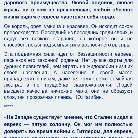
дарового преимущества. Любой подонок, любая
мразь, ни в чем не преуспевшая, любой обсевок
жизни рядом с евреем чувствует себя гордо.
Он король, орел, умница и красавец. Он исходит соком
превосходства. Последний из последних среди своих, и
вдруг без всякого старания, на которое он и не
способен, некая подъемная сила возносит его выспрь.
Эта подъемная сила идет от беззащитности евреев,
пасынков его законной родины. Нет лучше карты для
дурных правителей, чем играть на жидофобии низших
слоев населения. А население в своей массе
принадлежит к низам, даже те, кому светит семейная
люстра, а не трущобная лампочка-сопля. Людей
высшего качества ничтожно мало, они не образуют
слоя, так, прозрачная пленка.» Ю.Нагибин.
*****
«На Западе существует мнение, что Сталин видел в
евреях ― пятую колонну. Он мог им полностью
доверять во время войны с Гитлером, для евреев,