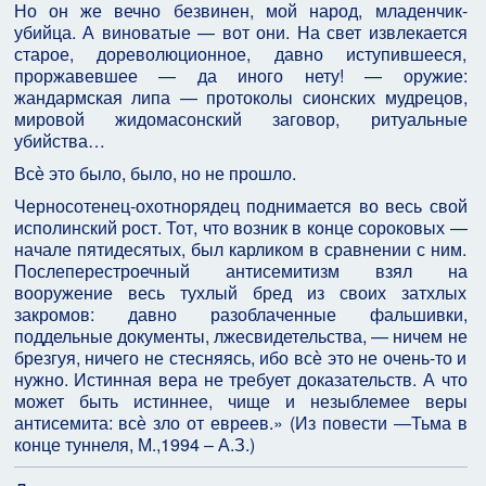
Но он же вечно безвинен, мой народ, младенчик-
убийца. А виноватые — вот они. На свет извлекается
старое, дореволюционное, давно иступившееся,
проржавевшее — да иного нету! — оружие:
жандармская липа — протоколы сионских мудрецов,
мировой жидомасонский заговор, ритуальные
убийства…
Всѐ это было, было, но не прошло.
Черносотенец-охотнорядец поднимается во весь свой
исполинский рост. Тот, что возник в конце сороковых —
начале пятидесятых, был карликом в сравнении с ним.
Послеперестроечный антисемитизм взял на
вооружение весь тухлый бред из своих затхлых
закромов: давно разоблаченные фальшивки,
поддельные документы, лжесвидетельства, — ничем не
брезгуя, ничего не стесняясь, ибо всѐ это не очень-то и
нужно. Истинная вера не требует доказательств. А что
может быть истиннее, чище и незыблемее веры
антисемита: всѐ зло от евреев.» (Из повести ―Тьма в
конце туннеля, М.,1994 – А.З.)