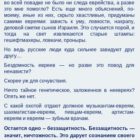
во всей повадке не было ни следа еврейства, а разве
это мне помогло? Есть еще много объяснений, по-
моему, иные из них, скрыто хвастливые, придуманы
самими евреями: зависть к уму, ловкости, нахрапу,
деловой сметке сынов Израиля. Это случается порой, и
тогда на свет извлекаются старые штампы:
гешефтмахеры, ловкачи, проныры.
Но ведь русские люди куда сильнее завидуют друг
другу…
Бездомность евреев — но разве это повод для
ненависти?
Скорее уж для сочувствия.
Нечто тайное генетическое, заложенное в неевреях?
Опять же нет.
С какой охотой отдают должное музыкантам-евреям,
шахматистам-евреям, певцам-евреям, артистам-
евреям и евреям — зубным врачам.
Остается одно – беззащитность. Беззащитность —
значит, ничтожность. Это дарует сознанием своего