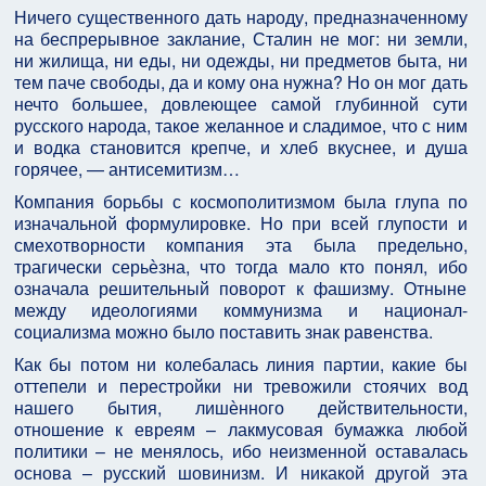
Ничего существенного дать народу, предназначенному
на беспрерывное заклание, Сталин не мог: ни земли,
ни жилища, ни еды, ни одежды, ни предметов быта, ни
тем паче свободы, да и кому она нужна? Но он мог дать
нечто большее, довлеющее самой глубинной сути
русского народа, такое желанное и сладимое, что с ним
и водка становится крепче, и хлеб вкуснее, и душа
горячее, — антисемитизм…
Компания борьбы с космополитизмом была глупа по
изначальной формулировке. Но при всей глупости и
смехотворности компания эта была предельно,
трагически серьѐзна, что тогда мало кто понял, ибо
означала решительный поворот к фашизму. Отныне
между идеологиями коммунизма и национал-
социализма можно было поставить знак равенства.
Как бы потом ни колебалась линия партии, какие бы
оттепели и перестройки ни тревожили стоячих вод
нашего бытия, лишѐнного действительности,
отношение к евреям – лакмусовая бумажка любой
политики – не менялось, ибо неизменной оставалась
основа – русский шовинизм. И никакой другой эта