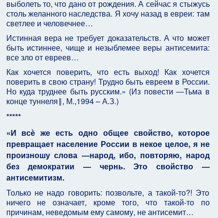
выболеть то, что дано от рождения. А сейчас я стыжусь
столь желанного наследства. Я хочу назад в евреи: там
светлее и человечнее…
Истинная вера не требует доказательств. А что может
быть истиннее, чище и незыблемее веры антисемита:
все зло от евреев…
Как хочется поверить, что есть выход! Как хочется
поверить в свою страну! Трудно быть евреем в России.
Но куда труднее быть русским.» (Из повести ―Тьма в
конце туннеля‖, М.,1994 – А.З.)
*****
«И всѐ же есть одно общее свойство, которое
превращает население России в некое целое, я не
произношу слова ―народ, ибо, повторяю, народ
без демократии — чернь. Это свойство —
антисемитизм.
Только не надо говорить: позвольте, а такой-то?! Это
ничего не означает, кроме того, что такой-то по
причинам, неведомым ему самому, не антисемит…