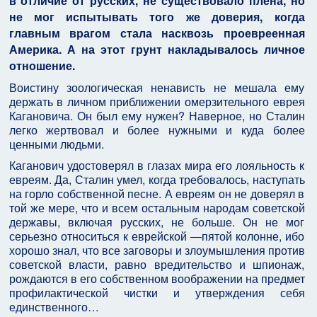
в отличие от русских, не существовало плена, но
не мог испытывать того же доверия, когда
главным врагом стала насквозь проевреенная
Америка. А на этот грунт накладывалось личное
отношение.
Воистину зоологическая ненависть не мешала ему
держать в личном приближении омерзительного еврея
Кагановича. Он был ему нужен? Наверное, но Сталин
легко жертвовал и более нужными и куда более
ценными людьми.
Каганович удостоверял в глазах мира его лояльность к
евреям. Да, Сталин умел, когда требовалось, наступать
на горло собственной песне. А евреям он не доверял в
той же мере, что и всем остальным народам советской
державы, включая русских, не больше. Он не мог
серьезно относиться к еврейской ―пятой колонне, ибо
хорошо знал, что все заговоры и злоумышления против
советской власти, равно вредительство и шпионаж,
рождаются в его собственном воображении на предмет
профилактической чистки и утверждения себя
единственного…