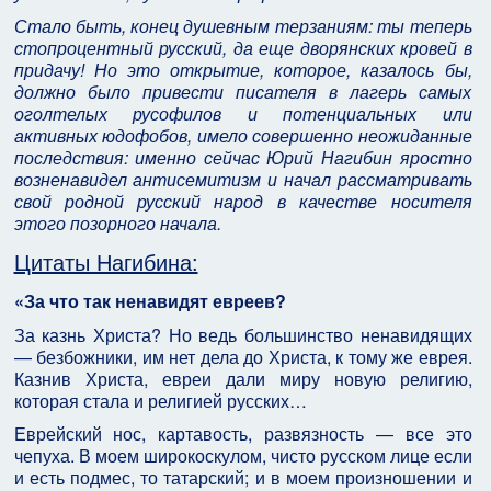
Стало быть, конец душевным терзаниям: ты теперь
стопроцентный русский, да еще дворянских кровей в
придачу! Но это открытие, которое, казалось бы,
должно было привести писателя в лагерь самых
оголтелых русофилов и потенциальных или
активных юдофобов, имело совершенно неожиданные
последствия: именно сейчас Юрий Нагибин яростно
возненавидел антисемитизм и начал рассматривать
свой родной русский народ в качестве носителя
этого позорного начала.
Цитаты Нагибина:
«За что так ненавидят евреев?
За казнь Христа? Но ведь большинство ненавидящих
— безбожники, им нет дела до Христа, к тому же еврея.
Казнив Христа, евреи дали миру новую религию,
которая стала и религией русских…
Еврейский нос, картавость, развязность — все это
чепуха. В моем широкоскулом, чисто русском лице если
и есть подмес, то татарский; и в моем произношении и