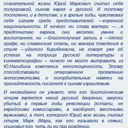
сознательной жизни Юрий Маркович считал себя
полукровкой, сыном еврея и русской. И поэтому
постоянно, и в детстве, и в зрелые годы, чувствовал
себя изгоем среди представителей ―коренной
национальности. И ничего: ни слова матери ―…я
предпочитаю евреев, они веселее, умнее и
воспитаннее, ни ―благополучная запись в ―пятой
графе, ни славянская стать, ни манера поведения в
стиле ―удалого Кирибеевича, не говоря уже об
успехах на поприще русской литературы и
кинематографии – ничего не могло вытравить из
Ю.Нагибина комплекса неполноценности. Этому
способствовали откровенное проявление
антисемитизма и оскорбительные намеки на
принадлежность писателя к сынам израилевым.
И неожиданно он узнает, что его биологическим
отцом является некий русский дворянин, зверски
убитый в первые годы революции (кстати, не
еврейскими комиссарами, а наоборот, местными
мужиками), а тот, которого Юрий всю жизнь считал
отцом, Марк (Мара, как его называли в семье),
усыновил его, чуть ли ни при рождении.