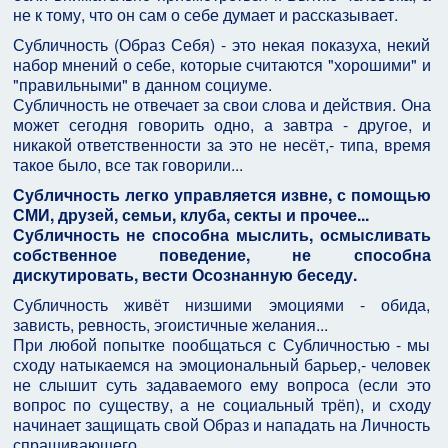
не к тому, что он сам о себе думает и рассказывает.
Субличность (Образ Себя) - это некая показуха, некий
набор мнений о себе, которые считаются "хорошими" и
"правильными" в данном социуме.
Субличность не отвечает за свои слова и действия. Она
может сегодня говорить одно, а завтра - другое, и
никакой ответственности за это не несёт,- типа, время
такое было, все так говорили...
Субличность легко управляется извне, с помощью
СМИ, друзей, семьи, клуба, секты и прочее...
Субличность не способна мыслить, осмысливать
собственное поведение, не способна
дискутировать, вести Осознанную беседу.
Субличность живёт низшими эмоциями - обида,
зависть, ревность, эгоистичные желания...
При любой попытке пообщаться с Субличностью - мы
сходу натыкаемся на эмоциональный барьер,- человек
не слышит суть задаваемого ему вопроса (если это
вопрос по существу, а не социальный трёп), и сходу
начинает защищать свой Образ и нападать на Личность
спрашивающего...