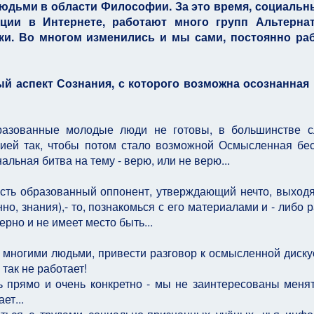
 людьми в области Философии. За это время, социаль
ции в Интернете, работают много групп Альтерна
ки. Во многом изменились и мы сами, постоянно раб
й аспект Сознания, с которого возможна осознанная
разованные молодые люди не готовы, в большинстве с
ией так, чтобы потом стало возможной Осмысленная бе
льная битва на тему - верю, или не верю...
есть образованный оппонент, утверждающий нечто, выход
о, знания),- то, познакомься с его материалами и - либо 
ерно и не имеет место быть...
о многими людьми, привести разговор к осмысленной диску
 так не работает!
ь прямо и очень конкретно - мы не заинтересованы меня
ет...