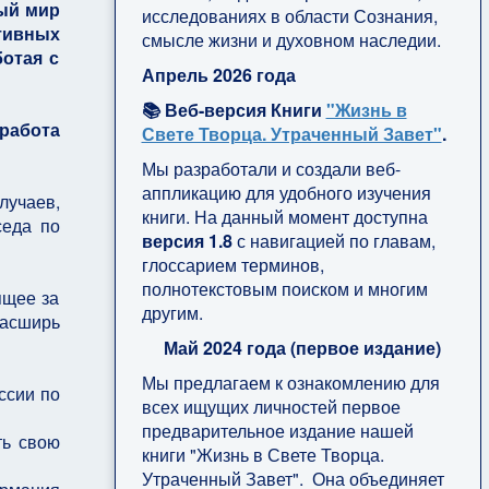
ный мир
исследованиях в области Сознания,
тивных
смысле жизни и духовном наследии.
отая с
Апрель 2026 года
📚 Веб-версия Книги
"Жизнь в
 работа
Свете Творца. Утраченный Завет"
.
Мы разработали и создали веб-
аппликацию для удобного изучения
лучаев,
книги. На данный момент доступна
седа по
версия 1.8
с навигацией по главам,
глоссарием терминов,
полнотекстовым поиском и многим
ящее за
другим.
расширь
Май 2024 года (первое издание)
Мы предлагаем к ознакомлению для
ссии по
всех ищущих личностей первое
предварительное издание нашей
ть свою
книги "Жизнь в Свете Творца.
Утраченный Завет". Она объединяет