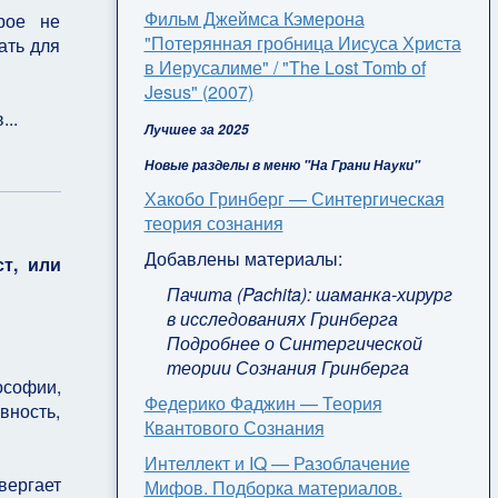
Фильм Джеймса Кэмерона
рое не
"Потерянная гробница Иисуса Христа
ать для
в Иерусалиме" / "The Lost Tomb of
Jesus" (2007)
..
Лучшее за 2025
Новые разделы в меню "На Грани Науки"
Хакобо Гринберг — Синтергическая
теория сознания
Добавлены материалы:
т, или
Пачита (Pachita): шаманка-хирург
в исследованиях Гринберга
Подробнее о Синтергической
теории Сознания Гринберга
ософии,
Федерико Фаджин — Теория
вность,
Квантового Сознания
Интеллект и IQ — Разоблачение
вергает
Мифов. Подборка материалов.