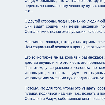
Социум объяснил, что Сознание - это функц
перекрыло социальному человеку путь с сво
его...
С другой стороны, люди Сознанию, люди 4-о
Они видят социум, как некий механизм п
Сознаниями с целью эксплуатации человека, 
Например - лошадь, которую мы кормим, лечи
Чем социальный человек в принципе отличае
Его точно также лечат, кормят и размножают 
детства внушили, что это и есть его предназн
При этом, у социального человека не мо
используют,- что весть социум с его наукам
используемая умелыми кукловодами-эксплуат
Потому, что для того, чтобы это увидеть, ос
пузыря, подняться над ним, т.е., познать и п
Сознания и Разум, собственный опыт , иссле