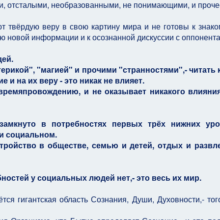
 отсталыми, необразованными, не понимающими, и прочее
ют твёрдую веру в свою картину мира и не готовы к знако
ю новой информации и к осознанной дискуссии с оппонента
дей.
ерикой", "магией" и прочими "странностями",- читать 
 и на их веру - это никак не влияет.
их времяпровождению, и не оказывает никакого влияни
амкнуто в потребностях первых трёх нижних уро
и социальном.
устройство в обществе, семью и детей, отдых и развл
бностей у социальных людей нет,- это весь их мир.
тся гигантская область Сознания, Души, Духовности,- того