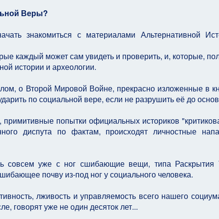
льной Веры?
 начать знакомиться с материалами Альтернативной Ис
рые каждый может сам увидеть и проверить, и, которые, по
ной истории и археологии.
ом, о Второй Мировой Войне, прекрасно изложенные в кн
дарить по социальной вере, если не разрушить её до основ
 примитивные попытки официальных историков "критикова
енного диспута по фактам, происходят личностные нап
сь совсем уже с ног сшибающие вещи, типа Раскрытия
шибающее почву из-под ног у социального человека.
вность, лживость и управляемость всего нашего социума,
е, говорят уже не один десяток лет...