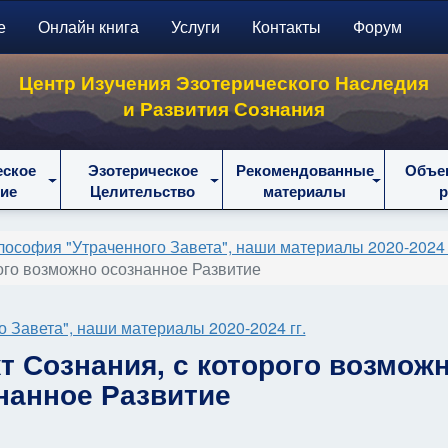
е
Онлайн книга
Услуги
Контакты
Форум
Центр Изучения Эзотерического Наследия
и Развития Сознания
еское
Эзотерическое
Рекомендованные
Объе
ие
Целительство
материалы
ософия "Утраченного Завета", наши материалы 2020-2024 
рого возможно осознанное Развитие
 Завета", наши материалы 2020-2024 гг.
т Сознания, с которого возмож
нанное Развитие