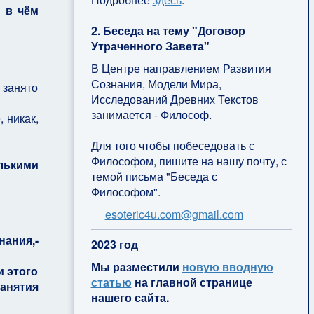
и в чём
2. Беседа на тему "Договор
Утраченного Завета"
В Центре направлением Развития
Сознания, Модели Мира,
 занято
Исследований Древних Текстов
занимается - Философ.
, никак,
Для того чтобы побеседовать с
Философом, пишите на нашу почту, с
олькими
темой письма "Беседа с
Философом".
esoteric4u.com@gmail.com
ания,-
2
023 год
Мы разместили
новую вводную
и этого
статью
на главной странице
анятия
нашего сайта.