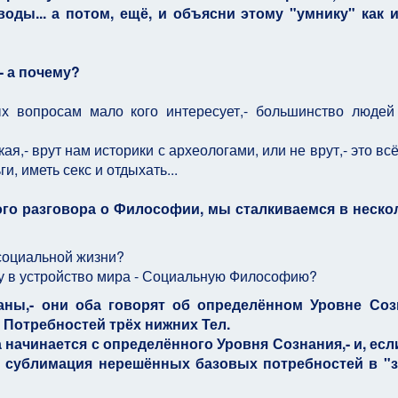
ды... а потом, ещё, и объясни этому "умнику" как 
- а почему?
ых вопросам мало кого интересует,- большинство людей
ая,- врут нам историки с археологами, или не врут,- это всё
, иметь секс и отдыхать...
ного разговора о Философии, мы сталкиваемся в неск
 социальной жизни?
еру в устройство мира - Социальную Философию?
аны,- они оба говорят об определённом Уровне Созн
 Потребностей трёх нижних Тел.
да начинается с определённого Уровня Сознания,- и, есл
и сублимация нерешённых базовых потребностей в "з