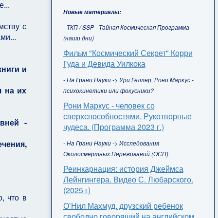
...
Новые материалы:
мству с
- ТКП / SSP - Тайная Космическая Программа
ми...
(наши дни)
Фильм "Космический Секрет" Корри
Гуда и Девида Уилкока
книги и
- На Грани Науки -> Ури Геллер, Рони Маркус -
я на их
психокинетики или фокусники?
Рони Маркус - человек со
сверхспособностями. Рукотворные
вней -
чудеса. (Программа 2023 г.)
ечения,
- На Грани Науки -> Исследования
Околосмертных Переживаний (ОСП)
Реинкарнация: история Джеймса
Лейнгингера. Видео С. Любарского.
(2025 г)
, что в
О’Нил Махмуд, друзский ребенок
свободно говорящий на английском,