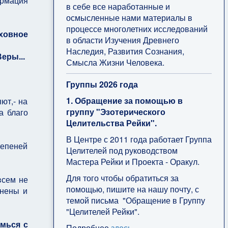
ормация
в себе все наработанные и
осмысленные нами материалы в
процессе многолетних исследований
ховное
в области Изучения Древнего
Наследия, Развития Сознания,
еры...
Смысла Жизни Человека.
Группы 2026 года
1. Обращение за помощью в
ют,- на
группу "Эзотерического
а благо
Целительства Рейки".
В Центре с 2011 года работает Группа
тепеней
Целителей под руководством
Мастера Рейки и Проекта - Оракул.
Для того чтобы обратиться за
всем не
помощью, пишите на нашу почту, с
енены и
темой письма "Обращение в Группу
"Целителей Рейки".
омься с
Подробнее
здесь
.