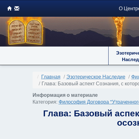
О Центр
Эзотерич
Наслед
Главная
Эзотерическое Наследие
Фил
Глава: Базовый аспект Сознания, с кото
Информация о материале
Категория:
Философия Договора "Утраченного
Глава: Базовый аспек
осоз