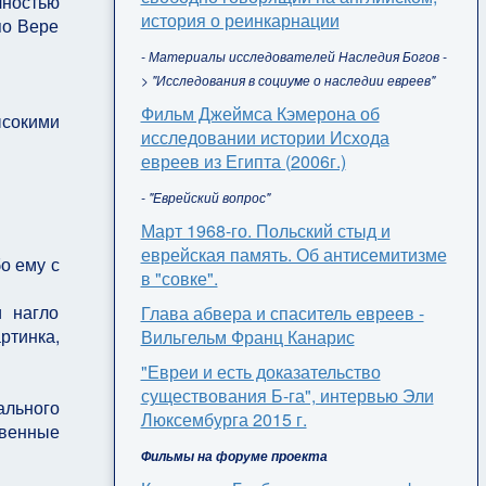
лностью
история о реинкарнации
по Вере
- Материалы исследователей Наследия Богов -
> "Исследования в социуме о наследии евреев"
Фильм Джеймса Кэмерона об
ысокими
исследовании истории Исхода
евреев из Египта (2006г.)
- "Еврейский вопрос"
Март 1968-го. Польский стыд и
еврейская память. Об антисемитизме
о ему с
в "совке".
и нагло
Глава абвера и спаситель евреев -
ртинка,
Вильгельм Франц Канарис
"Евреи и есть доказательство
существования Б-га", интервью Эли
ального
Люксембурга 2015 г.
ственные
Фильмы на форуме проекта