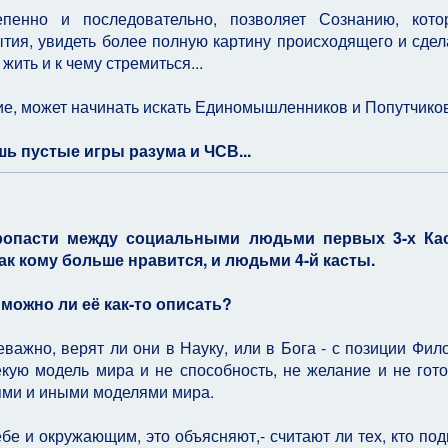
пенно и последовательно, позволяет Сознанию, кото
ия, увидеть более полную картину происходящего и сдел
ить и к чему стремиться...
ие, может начинать искать Единомышленников и Попутчиков.
ишь пустые игры разума и ЧСВ...
опасти между социальными людьми первых 3-х Кас
как кому больше нравится, и людьми 4-й касты.
 можно ли её как-то описать?
важно, верят ли они в Науку, или в Бога - с позиции Фил
некую модель мира и не способность, не желание и не гото
ями и иными моделями мира.
бе и окружающим, это объясняют,- считают ли тех, кто под