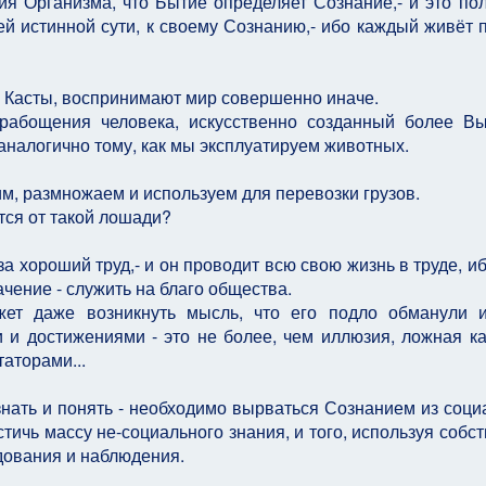
ия Организма, что Бытие определяет Сознание,- и это по
ей истинной сути, к своему Сознанию,- ибо каждый живёт 
й Касты, воспринимают мир совершенно иначе.
орабощения человека, искусственно созданный более В
аналогично тому, как мы эксплуатируем животных.
м, размножаем и используем для перевозки грузов.
тся от такой лошади?
за хороший труд,- и он проводит всю свою жизнь в труде, иб
ачение - служить на благо общества.
жет даже возникнуть мысль, что его подло обманули 
и и достижениями - это не более, чем иллюзия, ложная ка
аторами...
ознать и понять - необходимо вырваться Сознанием из соци
остичь массу не-социального знания, и того, используя соб
дования и наблюдения.