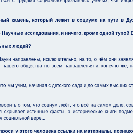
иться с трудами социально-признанных учёных, чья инф
ьный камень, который лежит в социуме на пути в Ду
 не Научные исследования, и ничего, кроме одной тупой В
льных людей?
ауки направлены, исключительно, на то, о чём они заявля
 нашего общества по всем направления и, конечно же, н
что мы учим, начиная с детского сада и до самых высших с
говорить о том, что социум лжёт, что всё на самом деле, со
ия скрывает истинные факты, а исторические книги подм
я социальной вере...
опроси у этого человека ссылки на материалы, познак