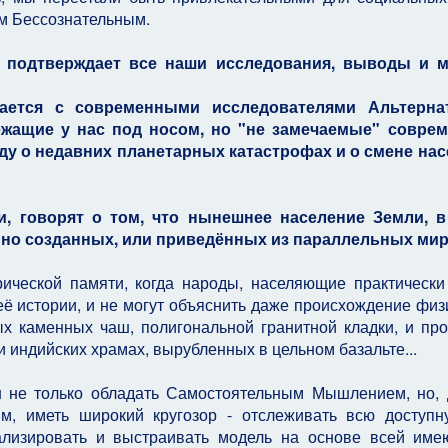
м Бессознательным.
 подтверждает все наши исследования, выводы и м
тается с современными исследователями Альтерна
лежащие у нас под носом, но "не замечаемые" совре
у о недавних планетарных катастрофах и о смене на
, говорят о том, что нынешнее население Земли, в
енно созданных, или приведённых из параллельных мир
рической памяти, когда народы, населяющие практическ
её истории, и не могут объяснить даже происхождение физ
ых каменных чаш, полигональной гранитной кладки, и про
и индийских храмах, вырубленных в цельном базальте...
н не только обладать Самостоятельным Мышлением, но,
м, иметь широкий кругозор - отслеживать всю доступ
ализировать и выстраивать модель на основе всей им