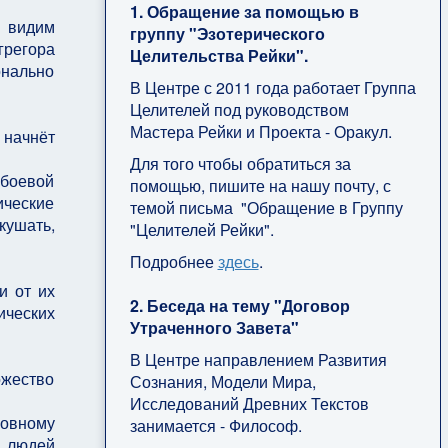
1. Обращение за помощью в
я видим
группу "Эзотерического
грегора
Целительства Рейки".
онально
В Центре с 2011 года работает Группа
Целителей под руководством
Мастера Рейки и Проекта - Оракул.
 начнёт
Для того чтобы обратиться за
 боевой
помощью, пишите на нашу почту, с
ические
темой письма "Обращение в Группу
кушать,
"Целителей Рейки".
Подробнее
здесь
.
и от их
2. Беседа на тему "Договор
ических
Утраченного Завета"
В Центре направлением Развития
ожество
Сознания, Модели Мира,
Исследований Древних Текстов
ховному
занимается - Философ.
х людей