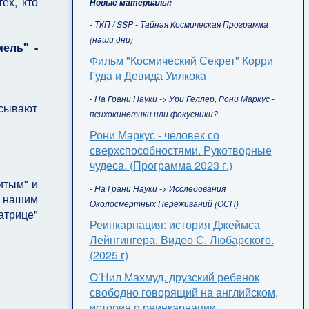
ех, кто
Новые материалы:
- ТКП / SSP - Тайная Космическая Программа
(наши дни)
ель" -
Фильм "Космический Секрет" Корри
Гуда и Девида Уилкока
- На Грани Науки -> Ури Геллер, Рони Маркус -
исывают
психокинетики или фокусники?
Рони Маркус - человек со
сверхспособностями. Рукотворные
чудеса. (Программа 2023 г.)
витым" и
- На Грани Науки -> Исследования
е нашим
Околосмертных Переживаний (ОСП)
атрице"
Реинкарнация: история Джеймса
Лейнгингера. Видео С. Любарского.
(2025 г)
О’Нил Махмуд, друзский ребенок
свободно говорящий на английском,
история о реинкарнации