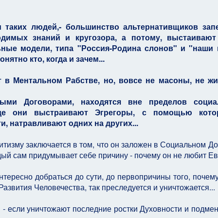
 таких людей,- большинство альтернативщиков зап
одимых знаний и кругозора, а потому, выстаивают
ные модели, типа "Россия-Родина слонов" и "наши 
нятно кто, когда и зачем...
 в Ментальном Рабстве, но, вовсе не масоны, не жи
ыми Договорами, находятся вне пределов социа
где они выстраивают Эгрегоры, с помощью кот
и, натравливают одних на других...
тизму заключается в том, что он заложен в Социальном До
ый сам придумывает себе причину - почему он не любит Ев
нтересно добраться до сути, до первопричины того, почем
азвития Человечества, так преследуется и уничтожается...
 - если уничтожают последние ростки Духовности и подмен