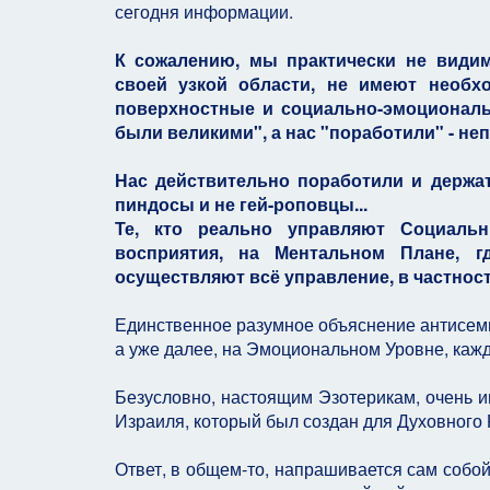
сегодня информации.
К сожалению, мы практически не видим
своей узкой области, не имеют необх
поверхностные и социально-эмоциональ
были великими", а нас "поработили" - непо
Нас действительно поработили и держат
пиндосы и не гей-роповцы...
Те, кто реально управляют Социальн
восприятия, на Ментальном Плане, 
осуществляют всё управление, в частност
Единственное разумное объяснение антисеми
а уже далее, на Эмоциональном Уровне, кажд
Безусловно, настоящим Эзотерикам, очень и
Израиля, который был создан для Духовного Р
Ответ, в общем-то, напрашивается сам собой